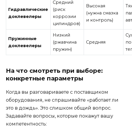
Средний
Высокая
Тя
Гидравлические
(риск
(нужна смазка
па
доклевелеры
коррозии
и контроль)
ав
цилиндров)
Низкий
Су
Пружинные
(ржавчина
Средняя
по
доклевелеры
пружин)
те
На что смотреть при выборе:
конкретные параметры
Когда вы разговариваете с поставщиком
оборудования, не спрашивайте «работает ли
это в дождь». Это слишком общий вопрос.
Задавайте вопросы, которые покажут вашу
компетентность: