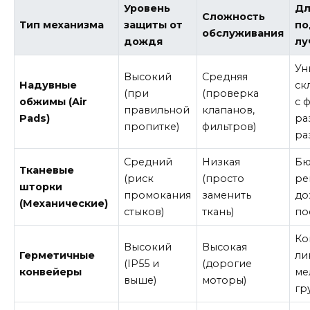
Уровень
Дл
Сложность
Тип механизма
защиты от
по
обслуживания
дождя
лу
Ун
Высокий
Средняя
Надувные
ск
(при
(проверка
обжимы (Air
с 
правильной
клапанов,
Pads)
ра
пропитке)
фильтров)
ра
Средний
Низкая
Бю
Тканевые
(риск
(просто
ре
шторки
промокания
заменить
до
(Механические)
стыков)
ткань)
по
Ко
Высокий
Высокая
Герметичные
ли
(IP55 и
(дорогие
конвейеры
ме
выше)
моторы)
гр