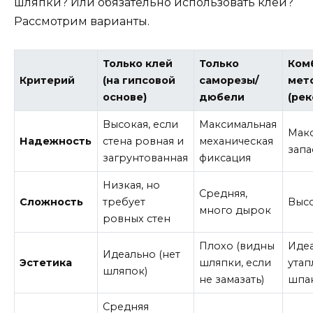
шляпки? Или обязательно использовать клей?
Рассмотрим варианты.
Только клей
Только
Ком
Критерий
(на гипсовой
саморезы/
мет
основе)
дюбели
(ре
Высокая, если
Максимальная
Макс
Надежность
стена ровная и
механическая
запа
загрунтованная
фиксация
Низкая, но
Средняя,
Сложность
требует
Высо
много дырок
ровных стен
Плохо (видны
Иде
Идеально (нет
Эстетика
шляпки, если
утап
шляпок)
не замазать)
шпа
Средняя