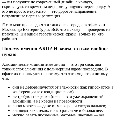
— вы получите не современный дизайн, а кривую,
скрипящую, со временем деформирующуюся перегородку. А
это не просто некрасиво — это дорогое исправление,
потраченные нервы и репутация.
Я сам монтировал десятки таких перегородок в офисах от
Москвы до Екатеринбурга. Всё, что я скажу — проверено на
практике. Ни одной теоретической фразы. Только то, что
работает.
Почему именно АКП? И зачем это вам вообще
нужно
Алюминиевые композитные листы — это три слоя: два
тонких слоя алюминия с полимерным ядром посередине. В
офисе их используют не потому, что «это модно», а потому
что:
они не деформируются от влажности (как гипсокартон в
конференц-зале с кондиционером);
не требуют покраски (цвет — это уже окрашенный
алюминий, а не краска на поверхности);
легко моются — даже от маркеров и следов пальцев;
выглядят как стекло, но в 5 раз легче и безопаснее;
можно делать прозрачные, матовые, цветные — без