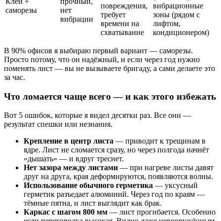
Клей +
прочный,
повреждения,
вибрационные
саморезы
нет
требует
зоны (рядом с
вибрации
времени на
лифтом,
схватывание
кондиционером)
В 90% офисов я выбираю первый вариант — саморезы.
Просто потому, что он надёжный, и если через год нужно
поменять лист — вы не вызываете бригаду, а сами делаете это
за час.
Что ломается чаще всего — и как этого избежать
Вот 5 ошибок, которые я видел десятки раз. Все они —
результат спешки или незнания.
Крепление в центр листа
— приводит к трещинам в
ядре. Лист не сломается сразу, но через полгода начнёт
«дышать» — и вдруг треснет.
Нет зазора между листами
— при нагреве листы давят
друг на друга, края деформируются, появляются волны.
Использование обычного герметика
— уксусный
герметик разъедает алюминий. Через год по краям —
тёмные пятна, и лист выглядит как брак.
Каркас с шагом 800 мм
— лист прогибается. Особенно
если перегородка высокая. Видно даже невооружённым