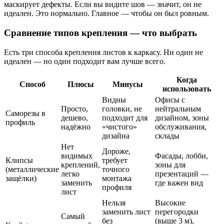
маскирует дефекты. Если вы видите шов — значит, он не
идеален. Это нормально. Главное — чтобы он был ровным.
Сравнение типов крепления — что выбрать
Есть три способа крепления листов к каркасу. Ни один не
идеален — но один подходит вам лучше всего.
Когда
Способ
Плюсы
Минусы
использовать
Видны
Офисы с
Просто,
головки, не
нейтральным
Саморезы в
дешево,
подходит для
дизайном, зоны
профиль
надёжно
«чистого»
обслуживания,
дизайна
склады
Нет
Дороже,
видимых
Фасады, лобби,
Клипсы
требует
креплений,
зоны для
(металлические
точного
легко
презентаций —
защёлки)
монтажа
заменить
где важен вид
профиля
лист
Нельзя
Высокие
заменить лист
перегородки
Самый
без
(выше 3 м),