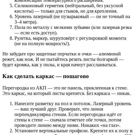
компенсации температурного расширения.
Силиконовый герметик (нейтральный, без уксусной
кислоты) — только для стыков, не для крепления.
Уровень лазерный (не пузырьковый — он не точный на
3–4 метра).
Пила по металлу с мелкими зубьями (или лазерная резка
— если есть доступ).
Рулетка, маркер, шуруповёрт с регулировкой момента
(не на полную мощность!).
Не забудьте про защитные перчатки и очки — алюминий
режет, как нож. И не пытайтесь резать листы болгаркой —
будет кромка, как у пилы, и края начнут расслаиваться.
Как сделать каркас — пошагово
Перегородка из АКП — это не панель, приклеенная к стене.
Это каркас, на который листы крепятся. Без каркаса — никак.
Нанесите разметку на пол и потолок. Лазерный уровень
— ваш лучший друг. Проверьте, что линия
перпендикулярна стенам. Если перегородка идёт от
стены к стене — сначала отметьте обе точки, потом
проводите линию между ними. Никаких «на глаз».
Установите вертикальные профили. Крепите их к полу и