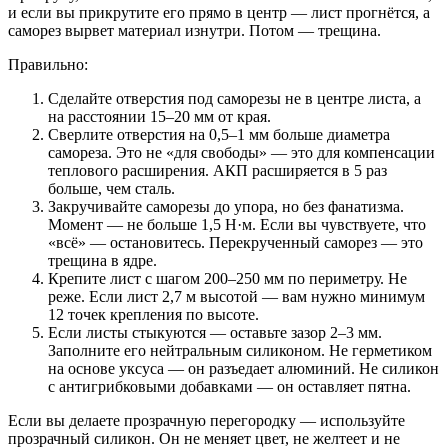
и если вы прикрутите его прямо в центр — лист прогнётся, а
саморез вырвет материал изнутри. Потом — трещина.
Правильно:
Сделайте отверстия под саморезы не в центре листа, а
на расстоянии 15–20 мм от края.
Сверлите отверстия на 0,5–1 мм больше диаметра
самореза. Это не «для свободы» — это для компенсации
теплового расширения. АКП расширяется в 5 раз
больше, чем сталь.
Закручивайте саморезы до упора, но без фанатизма.
Момент — не больше 1,5 Н·м. Если вы чувствуете, что
«всё» — остановитесь. Перекрученный саморез — это
трещина в ядре.
Крепите лист с шагом 200–250 мм по периметру. Не
реже. Если лист 2,7 м высотой — вам нужно минимум
12 точек крепления по высоте.
Если листы стыкуются — оставьте зазор 2–3 мм.
Заполните его нейтральным силиконом. Не герметиком
на основе уксуса — он разъедает алюминий. Не силикон
с антигрибковыми добавками — он оставляет пятна.
Если вы делаете прозрачную перегородку — используйте
прозрачный силикон. Он не меняет цвет, не желтеет и не