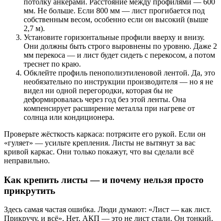
потолку анкерами. Расстояние между профилями — 600
мм. Не больше. Если 800 мм — лист прогибается под
собственным весом, особенно если он высокий (выше
2,7 м).
Установите горизонтальные профили вверху и внизу.
Они должны быть строго выровнены по уровню. Даже 2
мм перекоса — и лист будет сидеть с перекосом, а потом
треснет по краю.
Обклейте профиль пенополиэтиленовой лентой. Да, это
необязательно по инструкции производителя — но я не
видел ни одной перегородки, которая бы не
деформировалась через год без этой ленты. Она
компенсирует расширение металла при нагреве от
солнца или кондиционера.
Проверьте жёсткость каркаса: потрясите его рукой. Если он
«гуляет» — усильте крепления. Листы не вытянут за вас
кривой каркас. Они только покажут, что вы сделали всё
неправильно.
Как крепить листы — и почему нельзя просто
прикрутить
Здесь самая частая ошибка. Люди думают: «Лист — как лист.
Прикручу, и всё». Нет. АКП — это не лист стали. Он тонкий,