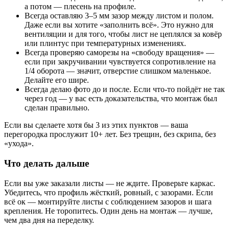
а потом — плесень на профиле.
Всегда оставляю 3–5 мм зазор между листом и полом.
Даже если вы хотите «заполнить всё». Это нужно для
вентиляции и для того, чтобы лист не цеплялся за ковёр
или плинтус при температурных изменениях.
Всегда проверяю саморезы на «свободу вращения» —
если при закручивании чувствуется сопротивление на
1/4 оборота — значит, отверстие слишком маленькое.
Делайте его шире.
Всегда делаю фото до и после. Если что-то пойдёт не так
через год — у вас есть доказательства, что монтаж был
сделан правильно.
Если вы сделаете хотя бы 3 из этих пунктов — ваша
перегородка прослужит 10+ лет. Без трещин, без скрипа, без
«ухода».
Что делать дальше
Если вы уже заказали листы — не ждите. Проверьте каркас.
Убедитесь, что профиль жёсткий, ровный, с зазорами. Если
всё ок — монтируйте листы с соблюдением зазоров и шага
крепления. Не торопитесь. Один день на монтаж — лучше,
чем два дня на переделку.