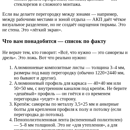
стеклорезов и сложного монтажа.
Если вы делаете перегородку между зонами — например,
между рабочими местами и зоной отдыха — АКП даёт чёткое
визуальное разделение, но не создаёт ощущения тюрьмы. Это
не стена. Это «лёгкий экран».
Что вам понадобится — список по факту
Не верьте тем, кто говорит: «Всё, что нужно — это саморезы и
дрель». Это ложь. Вот что реально нужно:
Алюминиевые композитные листы — толщина 3–4 мм,
размеры под вашу перегородку (обычно 1220×2440 мм,
но бывают и другие).
Алюминиевый профиль для каркаса — 40×40 мм или
50×50 мм, с внутренним каналом под крепёж. Не берите
«дешёвый» профиль — он гнётся и со временем
перегородка «уедет» в сторону.
Крепёж: саморезы по металлу 3,5×25 мм и анкерные
болты для крепления профиля к полу и потолку (если
перегородка до потолка).
Пенополиэтиленовая лента (вспененный полиэтилен)
— 5–8 мм толщиной. Это не «для утепления», а для