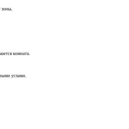
 зоны.
ается комната.
нными углами.