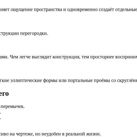
няет ощущение пространства и одновременно создаёт отдельные
струкции перегородки.
ми. Чем легче выглядит конструкция, тем просторнее восприним
мягкие эллиптические формы или портальные проёмы со скруглё
его
и перемычек.
.
.
во на чертеже, но неудобен в реальной жизни.