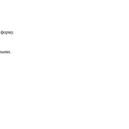
 форму.
овыми.