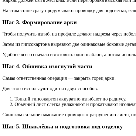
Каркас должен быть жёстким. Если перегородка высокая или 
На этом этапе сразу продумывают проводку для подсветки, есл
Шаг 3. Формирование арки
Чтобы получить изгиб, на профиле делают надрезы через небо
Затем из гипсокартона вырезают две одинаковые боковые дета
Удобнее всего сначала изготовить один шаблон, а потом исполь
Шаг 4. Обшивка изогнутой части
Самая ответственная операция — закрыть торец арки.
Для этого используют один из двух способов:
Тонкий гипсокартон аккуратно изгибают по радиусу.
Обычный лист слегка увлажняют и прокатывают игольчат
Слишком сильное намокание приводит к разрушению листа, по
Шаг 5. Шпаклёвка и подготовка под отделку