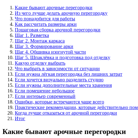
Какие бывают арочные перегородки
Из чего лучше делать арочную перегородку
Что понадобится для работы
Как рассчитать размеры арки
Пошаговая сборка арочной перегородки
Шаг 1. Разметка
Шаг 2. Монтаж каркаса
Шаг 3. Формирование арки
Шаг 4. Обшивка изогнутой части
Шаг 5. Шпаклёвка и подготовка под отделку
Какую отделку выбрать
Что выбрать в зависимости от ситуации
Если нужна лёгкая перегородка без лишних затрат
Если хочется визуально разделить студию
Если нужны дополнительные места хранения
Если помещение небольшое
Если интерьер современный
Ошибки, которые встречаются чаще всего
Практические рекомендации, которые действительно по
Когда лучше отказаться от арочной перегородки
Итог
Какие бывают арочные перегородки