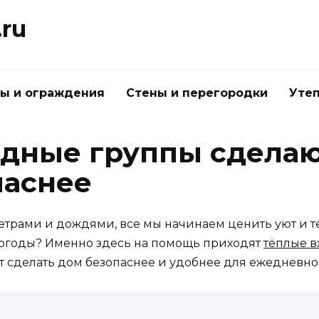
.ru
ы и ограждения
Стены и перегородки
Утеп
одные группы сдела
паснее
етрами и дождями, все мы начинаем ценить уют и те
погоды? Именно здесь на помощь приходят
тёплые 
ют сделать дом безопаснее и удобнее для ежедневно