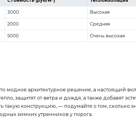
Стоимость (руб/м²)
Теплоизоляция
3000
Высокая
2000
Средняя
5000
Очень высокая
сто модное архитектурное решение, а настоящий вк
епло, защитят от ветра и дождя, а также добавят эст
ть такую конструкцию, — подумайте о том, сколько 
лодных зимних утренников у порога.