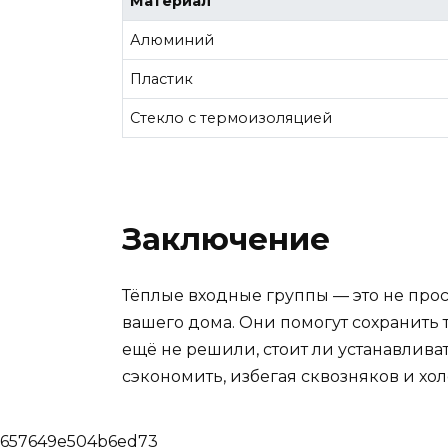
Материал
Алюминий
Пластик
Стекло с термоизоляцией
Заключение
Тёплые входные группы — это не про
вашего дома. Они помогут сохранить т
ещё не решили, стоит ли устанавлива
сэкономить, избегая сквозняков и хо
657649e504b6ed73