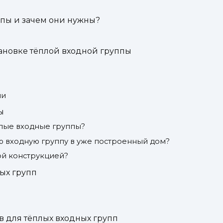
ппы и зачем они нужны?
ановке тёплой входной группы
ии
ы
плые входные группы?
ю входную группу в уже построенный дом?
ой конструкцией?
ых групп
 для тёплых входных групп