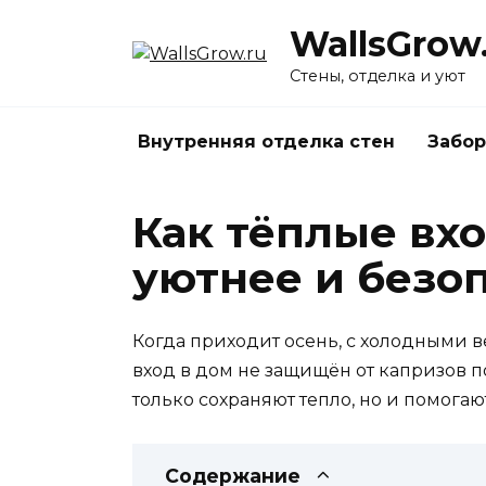
Перейти
WallsGrow
к
содержанию
Стены, отделка и уют
Внутренняя отделка стен
Забор
Как тёплые вх
уютнее и безо
Когда приходит осень, с холодными в
вход в дом не защищён от капризов 
только сохраняют тепло, но и помога
Содержание