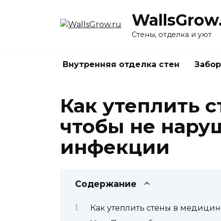
Перейти
WallsGrow
к
содержанию
Стены, отделка и уют
Внутренняя отделка стен
Забор
Как утеплить 
чтобы не наруш
инфекции
Содержание
Как утеплить стены в медицин