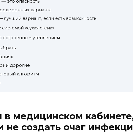
— это опасность
 проверенных варианта
 — лучший вариант, если есть возможность
с системой «сухая стена»
 с встроенным утеплением
выбрать
уациях
 они дорогие
шаговый алгоритм
н
ы в медицинском кабинете,
и не создать очаг инфекц