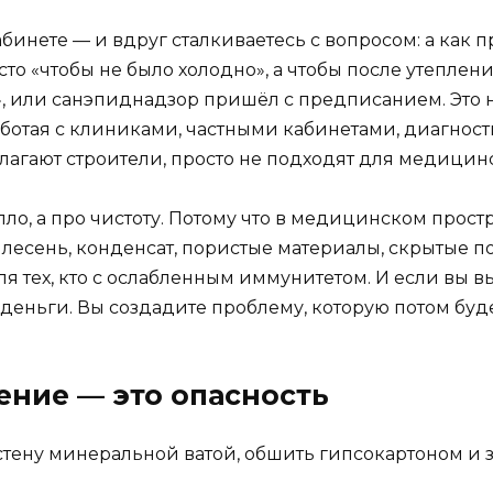
инете — и вдруг сталкиваетесь с вопросом: а как п
о «чтобы не было холодно», а чтобы после утеплени
», или санэпиднадзор пришёл с предписанием. Это н
работая с клиниками, частными кабинетами, диагнос
агают строители, просто не подходят для медици
епло, а про чистоту. Потому что в медицинском про
лесень, конденсат, пористые материалы, скрытые по
для тех, кто с ослабленным иммунитетом. И если вы
 деньги. Вы создадите проблему, которую потом буд
ение — это опасность
тену минеральной ватой, обшить гипсокартоном и за