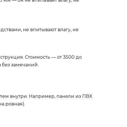
мм — он не впитывает влагу, не
ствами, не впитывают влагу, не
нструкция. Стоимость — от 3500 до
а без замечаний.
елем внутри. Например, панели из ПВХ
а ровная).