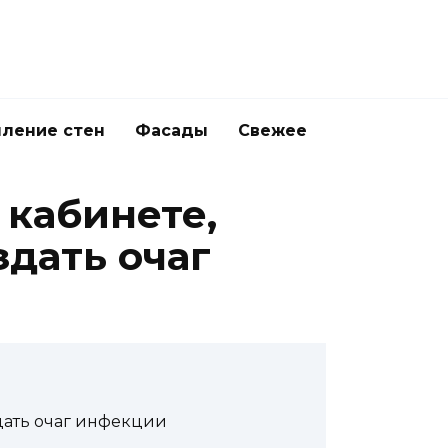
ление стен
Фасады
Свежее
 кабинете,
здать очаг
дать очаг инфекции