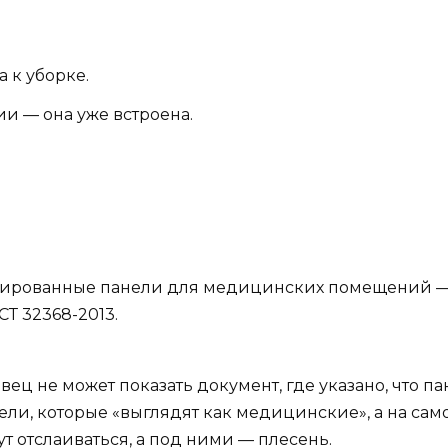
а к уборке.
и — она уже встроена.
цированные панели для медицинских помещений — 
Т 32368-2013.
ец не может показать документ, где указано, что п
ели, которые «выглядят как медицинские», а на сам
т отслаиваться, а под ними — плесень.