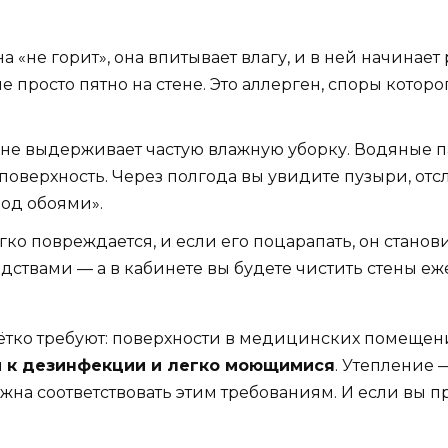
 «не горит», она впитывает влагу, и в ней начинает 
росто пятно на стене. Это аллерген, споры которог
 не выдерживает частую влажную уборку. Водяные п
 поверхность. Через полгода вы увидите пузыри, отс
под обоями».
ко повреждается, и если его поцарапать, он станов
дствами — а в кабинете вы будете чистить стены еж
20 чётко требуют: поверхности в медицинских помещ
 к дезинфекции и легко моющимися
. Утепление —
лжна соответствовать этим требованиям. И если вы п