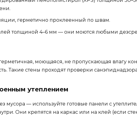
удированный пенополистирол (XPS) толщиной 30–50 
ени.
ляции, герметично проклеенный по швам.
лей толщиной 4–6 мм — они моются любыми дезсред
о герметичная, моющаяся, не пропускающая влагу ко
ность. Такие стены проходят проверки санэпиднадзор
роенным утеплением
 без мусора — используйте готовые панели с утеплит
три. Они крепятся на каркас или на клей (если стен