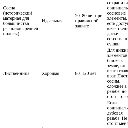
сохранили
Сосна
оригинал
(исторический
сосновые
50–80 лет при
материал для
элементы,
Идеальная
правильной
большинства
есть досту
защите
регионов средней
качествен
полосы)
доске
естествен
сушки
Для нижн
элементов
ближе к
земле, где
влага гла
Лиственница
Хорошая
80–120 лет
враг. Плот
сосны,
сложнее в
резьбе, но
стоит того
Если
оригинал
дубовая
резьба. Не
стоит мен