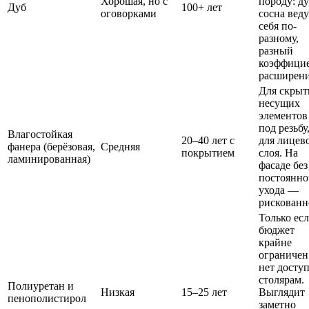
Хорошая, но с
породу: ду
Дуб
100+ лет
оговорками
сосна веду
себя по-
разному,
разный
коэффици
расширен
Для скры
несущих
элементов
под резьбу
Влагостойкая
20–40 лет с
для лицев
фанера (берёзовая,
Средняя
покрытием
слоя. На
ламинированная)
фасаде без
постоянно
ухода —
рискованн
Только ес
бюджет
крайне
ограничен
нет доступ
столярам.
Полиуретан и
Низкая
15–25 лет
Выглядит
пенополистирол
заметно