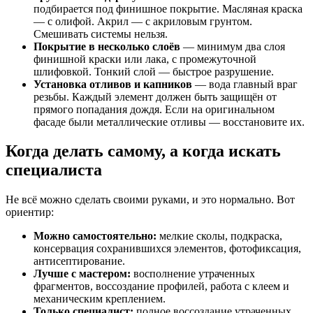
подбирается под финишное покрытие. Масляная краска
— с олифой. Акрил — с акриловым грунтом.
Смешивать системы нельзя.
Покрытие в несколько слоёв
— минимум два слоя
финишной краски или лака, с промежуточной
шлифовкой. Тонкий слой — быстрое разрушение.
Установка отливов и капников
— вода главный враг
резьбы. Каждый элемент должен быть защищён от
прямого попадания дождя. Если на оригинальном
фасаде были металлические отливы — восстановите их.
Когда делать самому, а когда искать
специалиста
Не всё можно сделать своими руками, и это нормально. Вот
ориентир:
Можно самостоятельно:
мелкие сколы, подкраска,
консервация сохранившихся элементов, фотофиксация,
антисептирование.
Лучше с мастером:
восполнение утраченных
фрагментов, воссоздание профилей, работа с клеем и
механическим креплением.
Только специалист:
полное воссоздание утраченных