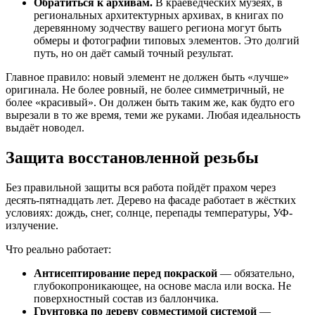
Обратиться к архивам.
В краеведческих музеях, в
региональных архитектурных архивах, в книгах по
деревянному зодчеству вашего региона могут быть
обмеры и фотографии типовых элементов. Это долгий
путь, но он даёт самый точный результат.
Главное правило: новый элемент не должен быть «лучше»
оригинала. Не более ровный, не более симметричный, не
более «красивый». Он должен быть таким же, как будто его
вырезали в то же время, теми же руками. Любая идеальность
выдаёт новодел.
Защита восстановленной резьбы
Без правильной защиты вся работа пойдёт прахом через
десять-пятнадцать лет. Дерево на фасаде работает в жёстких
условиях: дождь, снег, солнце, перепады температуры, УФ-
излучение.
Что реально работает:
Антисептирование перед покраской
— обязательно,
глубокопроникающее, на основе масла или воска. Не
поверхностный состав из баллончика.
Грунтовка по дереву совместимой системой
—