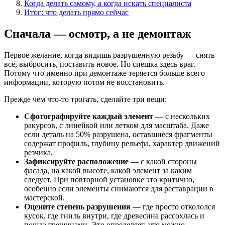
Когда делать самому, а когда искать специалиста
Итог: что делать прямо сейчас
Сначала — осмотр, а не демонтаж
Первое желание, когда видишь разрушенную резьбу — снять
всё, выбросить, поставить новое. Но спешка здесь враг.
Потому что именно при демонтаже теряется больше всего
информации, которую потом не восстановить.
Прежде чем что-то трогать, сделайте три вещи:
Сфотографируйте каждый элемент
— с нескольких
ракурсов, с линейкой или летком для масштаба. Даже
если деталь на 50% разрушена, оставшиеся фрагменты
содержат профиль, глубину рельефа, характер движений
резчика.
Зафиксируйте расположение
— с какой стороны
фасада, на какой высоте, какой элемент за каким
следует. При повторной установке это критично,
особенно если элементы снимаются для реставрации в
мастерской.
Оцените степень разрушения
— где просто откололся
кусок, где гниль внутри, где древесина рассохлась и
пошла трещинами. Это определяет, что можно