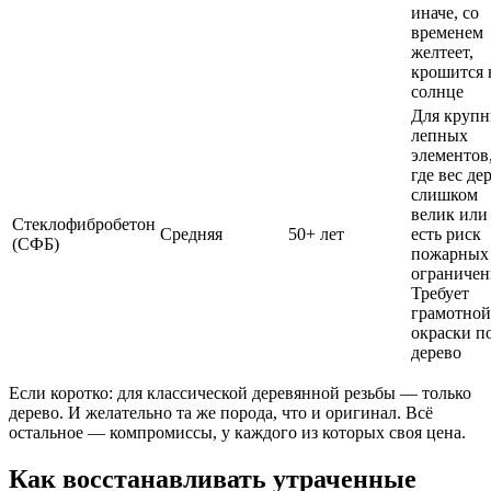
иначе, со
временем
желтеет,
крошится 
солнце
Для круп
лепных
элементов
где вес де
слишком
велик или
Стеклофибробетон
Средняя
50+ лет
есть риск
(СФБ)
пожарных
ограничен
Требует
грамотной
окраски п
дерево
Если коротко: для классической деревянной резьбы — только
дерево. И желательно та же порода, что и оригинал. Всё
остальное — компромиссы, у каждого из которых своя цена.
Как восстанавливать утраченные