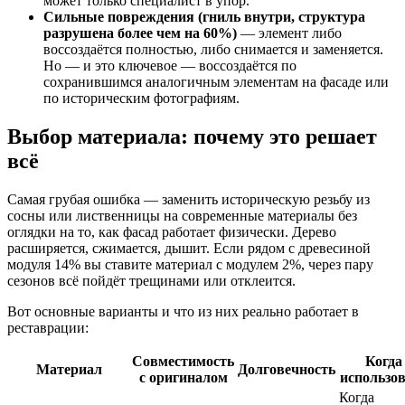
может только специалист в упор.
Сильные повреждения (гниль внутри, структура
разрушена более чем на 60%)
— элемент либо
воссоздаётся полностью, либо снимается и заменяется.
Но — и это ключевое — воссоздаётся по
сохранившимся аналогичным элементам на фасаде или
по историческим фотографиям.
Выбор материала: почему это решает
всё
Самая грубая ошибка — заменить историческую резьбу из
сосны или лиственницы на современные материалы без
оглядки на то, как фасад работает физически. Дерево
расширяется, сжимается, дышит. Если рядом с древесиной
модуля 14% вы ставите материал с модулем 2%, через пару
сезонов всё пойдёт трещинами или отклеится.
Вот основные варианты и что из них реально работает в
реставрации:
Совместимость
Когда
Материал
Долговечность
с оригиналом
использо
Когда