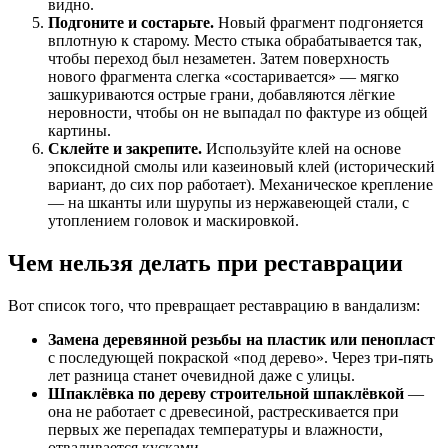
видно.
Подгоните и состарьте.
Новый фрагмент подгоняется
вплотную к старому. Место стыка обрабатывается так,
чтобы переход был незаметен. Затем поверхность
нового фрагмента слегка «состаривается» — мягко
зашкуриваются острые грани, добавляются лёгкие
неровности, чтобы он не выпадал по фактуре из общей
картины.
Склейте и закрепите.
Используйте клей на основе
эпоксидной смолы или казеиновый клей (исторический
вариант, до сих пор работает). Механическое крепление
— на шканты или шурупы из нержавеющей стали, с
утоплением головок и маскировкой.
Чем нельзя делать при реставрации
Вот список того, что превращает реставрацию в вандализм:
Замена деревянной резьбы на пластик или пенопласт
с последующей покраской «под дерево». Через три-пять
лет разница станет очевидной даже с улицы.
Шпаклёвка по дереву строительной шпаклёвкой
—
она не работает с древесиной, растрескивается при
первых же перепадах температуры и влажности,
отваливается кусками.