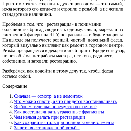
При этом хочется сохранить дух старого дома — тот самый,
из-за которого его когда-то и строили с резьбой, а не лепили
стандартные наличники.
Проблема в том, что «реставрация» в понимании
большинства бригад сводится к одному: сняли, вырезали из
лиственной фанеры на ЧПУ, покрасили — и будьте здоровы.
На выходе вы получаете ровный, чистый, новенький фасад,
который визуально выглядит как ремонт в торговом центре.
Резьба превращается в декоративный принт. Вроде есть узор,
но нет объёма, нет работы мастера, нет того, ради чего,
собственно, и затевали реставрацию.
Разберёмся, как подойти к этому делу так, чтобы фасад
остался собой.
Содержание
Сначала — осмотр, а не демонтаж
Что можно спасти, а что придётся восстанавливать
Выбор материала: почему это решает всё
Как восстанавливать утраченные фрагменты
Чем нельзя делать при реставрации
Как сохранить стиль при полной замене элемента
Защита восстановленной резьбы