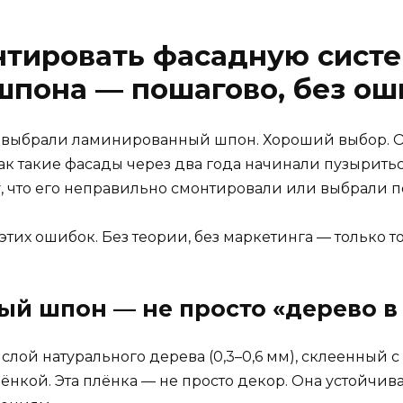
нтировать фасадную систе
шпона — пошагово, без ош
 выбрали ламинированный шпон. Хороший выбор. Он
ак такие фасады через два года начинали пузыриться
у, что его неправильно смонтировали или выбрали по
этих ошибок. Без теории, без маркетинга — только то,
й шпон — не просто «дерево в
лой натурального дерева (0,3–0,6 мм), склеенный 
нкой. Эта плёнка — не просто декор. Она устойчив