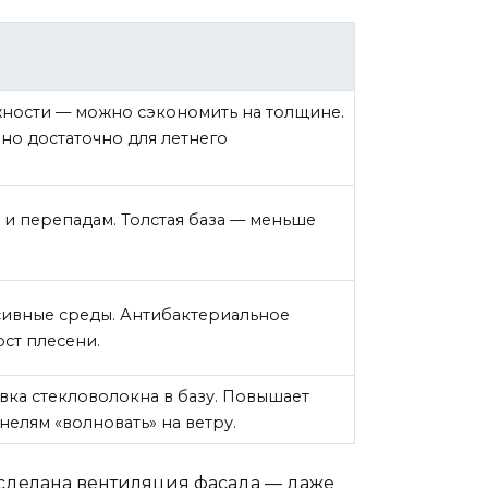
жности — можно сэкономить на толщине.
но достаточно для летнего
е и перепадам. Толстая база — меньше
сивные среды. Антибактериальное
ст плесени.
ка стекловолокна в базу. Повышает
анелям «волновать» на ветру.
е сделана вентиляция фасада — даже