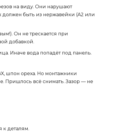
резов на виду. Они нарушают
ж должен быть из нержавейки (A2 или
м!). Он не трескается при
вой добавкой.
ца. Иначе вода попадёт под панель.
Х, шпон ореха. Но монтажники
е. Пришлось всё снимать. Зазор — не
я к деталям.