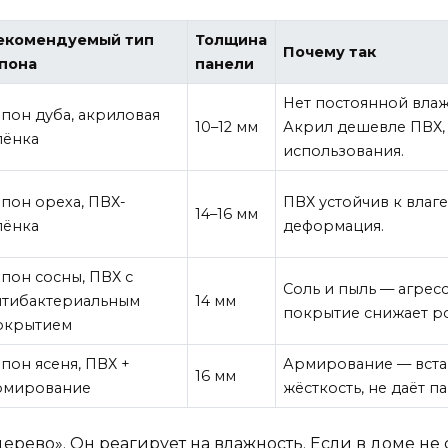
екомендуемый тип
Толщина
Почему так
пона
панели
Нет постоянной вла
пон дуба, акриловая
10–12 мм
Акрил дешевле ПВХ, 
лёнка
использования.
пон ореха, ПВХ-
ПВХ устойчив к влаг
14–16 мм
лёнка
деформация.
пон сосны, ПВХ с
Соль и пыль — агрес
нтибактериальным
14 мм
покрытие снижает ро
окрытием
пон ясеня, ПВХ +
Армирование — встав
16 мм
рмирование
жёсткость, не даёт п
«дерево». Он реагирует на влажность. Если в доме н