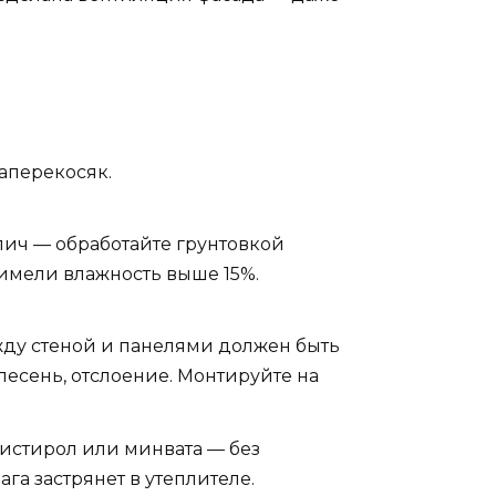
наперекосяк.
рпич — обработайте грунтовкой
 имели влажность выше 15%.
ежду стеной и панелями должен быть
плесень, отслоение. Монтируйте на
истирол или минвата — без
га застрянет в утеплителе.