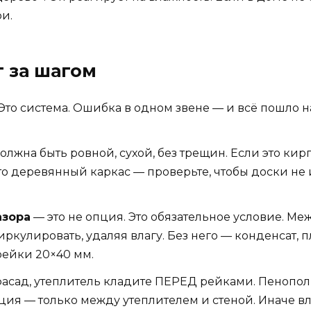
и.
 за шагом
 Это система. Ошибка в одном звене — и всё пошло 
олжна быть ровной, сухой, без трещин. Если это ки
то деревянный каркас — проверьте, чтобы доски не
азора
— это не опция. Это обязательное условие. М
иркулировать, удаляя влагу. Без него — конденсат, 
ейки 20×40 мм.
фасад, утеплитель кладите ПЕРЕД рейками. Пенопол
я — только между утеплителем и стеной. Иначе вла