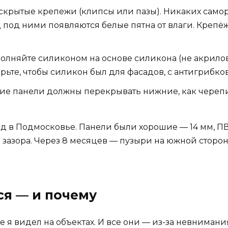
 скрытые крепежи (клипсы или пазы). Никаких само
д под ними появляются белые пятна от влаги. Крепё
олняйте силиконом на основе силикона (не акриловы
рьте, чтобы силикон был для фасадов, с антигрибко
ие панели должны перекрывать нижние, как черепи
ад в Подмосковье. Панели были хорошие — 14 мм, ПВ
зазора. Через 8 месяцев — пузыри на южной сторон
ся — и почему
е я видел на объектах. И все они — из-за невнимани