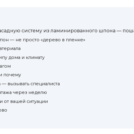
фасадную систему из ламинированного шпона — поша
он — не просто «дерево в пленке»
атериала
ипу дома и климату
шагом
 и почему
да — вызывать специалиста
нтажа через неделю
и от вашей ситуации
ово