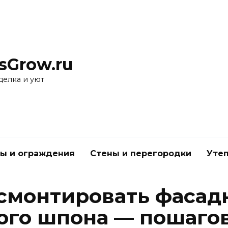
sGrow.ru
делка и уют
ы и ограждения
Стены и перегородки
Утеп
 смонтировать фасад
го шпона — пошагов