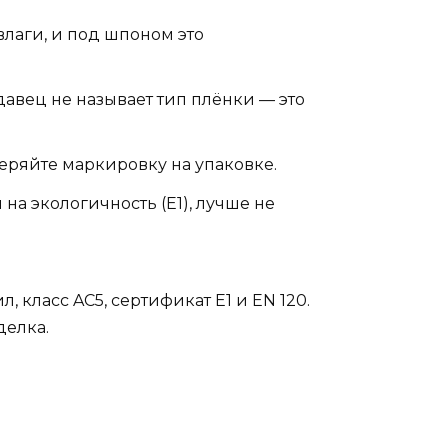
лаги, и под шпоном это
давец не называет тип плёнки — это
еряйте маркировку на упаковке.
 на экологичность (E1), лучше не
, класс AC5, сертификат E1 и EN 120.
делка.