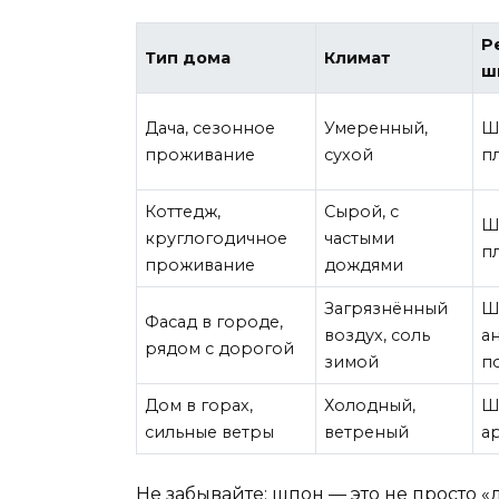
Р
Тип дома
Климат
ш
Дача, сезонное
Умеренный,
Ш
проживание
сухой
п
Коттедж,
Сырой, с
Ш
круглогодичное
частыми
п
проживание
дождями
Загрязнённый
Ш
Фасад в городе,
воздух, соль
а
рядом с дорогой
зимой
п
Дом в горах,
Холодный,
Ш
сильные ветры
ветреный
а
Не забывайте: шпон — это не просто 