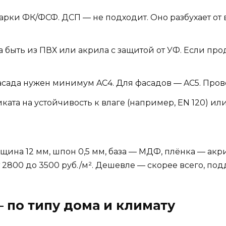
ки ФК/ФСФ. ДСП — не подходит. Оно разбухает от в
быть из ПВХ или акрила с защитой от УФ. Если про
сада нужен минимум AC4. Для фасадов — AC5. Пров
ата на устойчивость к влаге (например, EN 120) или
щина 12 мм, шпон 0,5 мм, база — МДФ, плёнка — акрил
2800 до 3500 руб./м². Дешевле — скорее всего, под
— по типу дома и климату