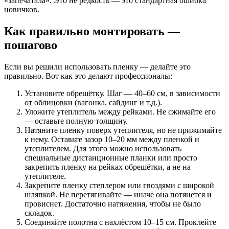
«запечатала». Это не редкость — это стандартная ошибка
новичков.
Как правильно монтировать —
пошагово
Если вы решили использовать пленку — делайте это
правильно. Вот как это делают профессионалы:
Установите обрешётку. Шаг — 40–60 см, в зависимости
от облицовки (вагонка, сайдинг и т.д.).
Уложите утеплитель между рейками. Не сжимайте его
— оставьте полную толщину.
Натяните пленку поверх утеплителя, но не прижимайте
к нему. Оставьте зазор 10–20 мм между пленкой и
утеплителем. Для этого можно использовать
специальные дистанционные планки или просто
закрепить пленку на рейках обрешётки, а не на
утеплителе.
Закрепите пленку степлером или гвоздями с широкой
шляпкой. Не перетягивайте — иначе она потянется и
провиснет. Достаточно натяжения, чтобы не было
складок.
Соединяйте полотна с нахлёстом 10–15 см. Проклейте