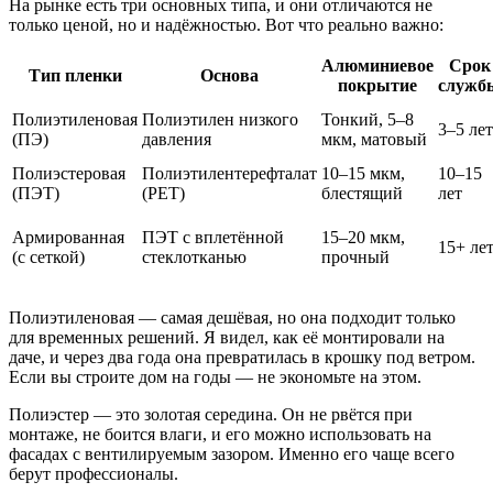
На рынке есть три основных типа, и они отличаются не
только ценой, но и надёжностью. Вот что реально важно:
Алюминиевое
Срок
Тип пленки
Основа
покрытие
служб
Полиэтиленовая
Полиэтилен низкого
Тонкий, 5–8
3–5 лет
(ПЭ)
давления
мкм, матовый
Полиэстеровая
Полиэтилентерефталат
10–15 мкм,
10–15
(ПЭТ)
(PET)
блестящий
лет
Армированная
ПЭТ с вплетённой
15–20 мкм,
15+ ле
(с сеткой)
стеклотканью
прочный
Полиэтиленовая — самая дешёвая, но она подходит только
для временных решений. Я видел, как её монтировали на
даче, и через два года она превратилась в крошку под ветром.
Если вы строите дом на годы — не экономьте на этом.
Полиэстер — это золотая середина. Он не рвётся при
монтаже, не боится влаги, и его можно использовать на
фасадах с вентилируемым зазором. Именно его чаще всего
берут профессионалы.