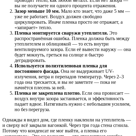
проводит тепло, как любой металл. Если нет зазора —
вы не получаете ни одного процента отражения.
Зазор меньше 10 мм.
Мало кто знает, что даже 5 мм —
уже не работает. Воздух должен свободно
циркулировать. Иначе пленка просто не отражает, а
«запирает» тепло.
Пленка монтируется снаружи утеплителя.
Это
распространённая ошибка. Пленка должна быть между
утеплителем и облицовкой — то есть внутри
вентилируемого зазора. Если её вывести наружу — она
будет мокнуть, греться на солнце и быстро
деградировать.
Используется полиэтиленовая пленка для
постоянного фасада.
Она не выдерживает UV-
излучения, ветра и перепадов температур. Через 2–3
года она трескается, и вы не заметите — пока не
начнётся плесень за ней.
Пленка не закреплена плотно.
Если она провисает —
воздух внутри зазора застаивается, и эффективность
падает вдвое. Натягивать нужно с небольшим усилием,
но без перегруза.
Однажды я видел дом, где пленку наклеили на утеплитель —
и сверху всё закрыли вагонкой. Через три года стена сгнила.
Потому что конденсат не мог выйти, а пленка его