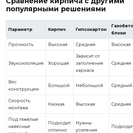
Сравнение кирпича с другими
популярными решениями
Газобет
Параметр
Кирпич
Гипсокартон
блоки
Прочность
Высокая
Средняя
Высокая
Зависит от
Звукоизоляция
Хорошая
заполнения
Средняя
каркаса
Вес
Большой
Небольшой
Средний
конструкции
Скорость
Низкая
Высокая
Средняя
монтажа
Под тяжёлые
Подходит
Нужны
навесные
Подходи
отлично
усиления