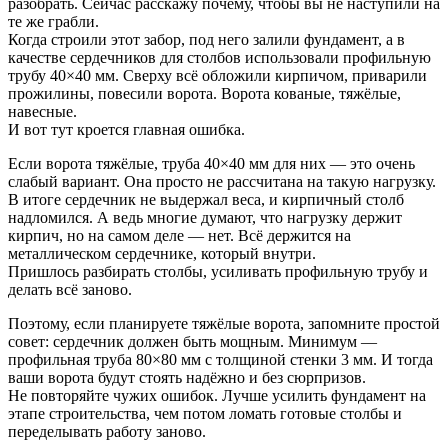
разобрать. Сейчас расскажу почему, чтобы вы не наступили на
те же грабли.
Когда строили этот забор, под него залили фундамент, а в
качестве сердечников для столбов использовали профильную
трубу 40×40 мм. Сверху всё обложили кирпичом, приварили
прожилины, повесили ворота. Ворота кованые, тяжёлые,
навесные.
И вот тут кроется главная ошибка.
Если ворота тяжёлые, труба 40×40 мм для них — это очень
слабый вариант. Она просто не рассчитана на такую нагрузку.
В итоге сердечник не выдержал веса, и кирпичный столб
надломился. А ведь многие думают, что нагрузку держит
кирпич, но на самом деле — нет. Всё держится на
металлическом сердечнике, который внутри.
Пришлось разбирать столбы, усиливать профильную трубу и
делать всё заново.
Поэтому, если планируете тяжёлые ворота, запомните простой
совет: сердечник должен быть мощным. Минимум —
профильная труба 80×80 мм с толщиной стенки 3 мм. И тогда
ваши ворота будут стоять надёжно и без сюрпризов.
Не повторяйте чужих ошибок. Лучше усилить фундамент на
этапе строительства, чем потом ломать готовые столбы и
переделывать работу заново.