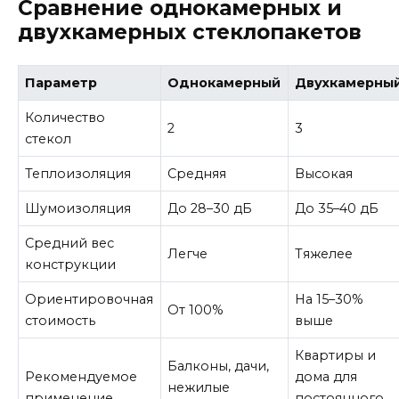
Сравнение однокамерных и
двухкамерных стеклопакетов
Параметр
Однокамерный
Двухкамерны
Количество
2
3
стекол
Теплоизоляция
Средняя
Высокая
Шумоизоляция
До 28–30 дБ
До 35–40 дБ
Средний вес
Легче
Тяжелее
конструкции
Ориентировочная
На 15–30%
От 100%
стоимость
выше
Квартиры и
Балконы, дачи,
Рекомендуемое
дома для
нежилые
применение
постоянного