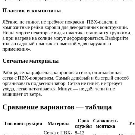
Пластик и композиты
Лёгкие, не гниют, не требуют покраски. ПВХ-панели и
композитные рейки хороши для декоративных конструкций.
Но на морозе некоторые виды пластика становятся хрупкими,
а при нагреве на солнце могут деформироваться. Выбирайте
только садовый пластик с пометкой «для наружного
применения».
Сетчатые материалы
Рабица, сетка-рифлёная, капроновая сетка, оцинкованная
сетка с ПВХ-покрытием. Самый дешёвый и быстрый способ
организовать подвесной забор. Сетка не гниёт, не требует
ухода, легко натягивается. Минус — не даёт тени и не
защищает от ветра.
Сравнение вариантов — таблица
Срок
Сложность
Тип конструкции
Материал
Ух
службы
монтажа
Сетка с ПВХ-
8–12