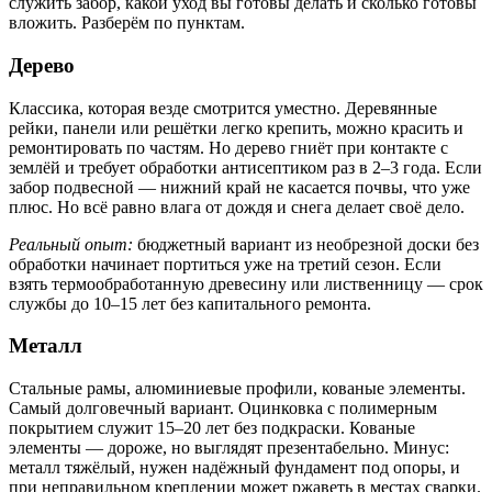
служить забор, какой уход вы готовы делать и сколько готовы
вложить. Разберём по пунктам.
Дерево
Классика, которая везде смотрится уместно. Деревянные
рейки, панели или решётки легко крепить, можно красить и
ремонтировать по частям. Но дерево гниёт при контакте с
землёй и требует обработки антисептиком раз в 2–3 года. Если
забор подвесной — нижний край не касается почвы, что уже
плюс. Но всё равно влага от дождя и снега делает своё дело.
Реальный опыт:
бюджетный вариант из необрезной доски без
обработки начинает портиться уже на третий сезон. Если
взять термообработанную древесину или лиственницу — срок
службы до 10–15 лет без капитального ремонта.
Металл
Стальные рамы, алюминиевые профили, кованые элементы.
Самый долговечный вариант. Оцинковка с полимерным
покрытием служит 15–20 лет без подкраски. Кованые
элементы — дороже, но выглядят презентабельно. Минус:
металл тяжёлый, нужен надёжный фундамент под опоры, и
при неправильном креплении может ржаветь в местах сварки.