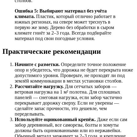
столбов.
Ошибка 5: Выбирают материал без учёта
климата.
Пластик, который отлично работает в
южных регионах, на севере может треснуть в
первую же зиму. Дерево без обработки в сыром
климате гниёт за 2–3 года. Всегда подбирайте
материал под свои погодные условия.
Практические рекомендации
Начните с разметки.
Определите точное положение
опор и убедитесь, что дорожка не будет перекрыта ниже
допустимого уровня. Проверьте, не проходят ли под
землёй коммуникации в местах установки столбов.
Рассчитайте нагрузку.
Для сетчатых заборов —
ветровая нагрузка на 1 м² полотна. Для сплошных
панелей — снеговая нагрузка, если забор частично
перекрывает дорожку сверху. Если не уверены —
сделайте запас прочности, это дешевле, чем
переделывать.
Используйте оцинкованный крепёж.
Даже если сам
забор деревянный, все саморезы, болты и хомуты
должны быть оцинкованными или из нержавейки.
Обычный металл заржавеет за 2–3 года, и крепление