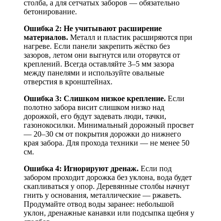
столба, а для сетчатых заборов — обязательно
бетонирование.
Ошибка 2: Не учитывают расширение
материалов.
Металл и пластик расширяются при
нагреве. Если панели закрепить жёстко без
зазоров, летом они выгнутся или оторвутся от
креплений. Всегда оставляйте 3–5 мм зазора
между панелями и используйте овальные
отверстия в кронштейнах.
Ошибка 3: Слишком низкое крепление.
Если
полотно забора висит слишком низко над
дорожкой, его будут задевать люди, тачки,
газонокосилки. Минимальный дорожный просвет
— 20–30 см от покрытия дорожки до нижнего
края забора. Для прохода техники — не менее 50
см.
Ошибка 4: Игнорируют дренаж.
Если под
забором проходит дорожка без уклона, вода будет
скапливаться у опор. Деревянные столбы начнут
гнить у основания, металлические — ржаветь.
Продумайте отвод воды заранее: небольшой
уклон, дренажные канавки или подсыпка щебня у