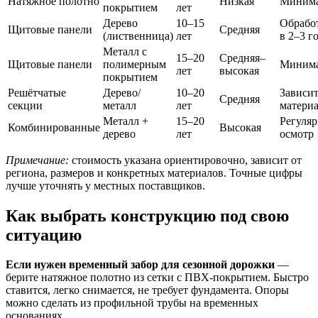
Натяжное полотно
Низкая
Миним
покрытием
лет
Дерево
10–15
Обработ
Щитовые панели
Средняя
(лиственница)
лет
в 2–3 г
Металл с
15–20
Средняя–
Щитовые панели
полимерным
Миним
лет
высокая
покрытием
Решётчатые
Дерево/
10–20
Зависит
Средняя
секции
металл
лет
матери
Металл +
15–20
Регуля
Комбинированные
Высокая
дерево
лет
осмотр
Примечание:
стоимость указана ориентировочно, зависит от
региона, размеров и конкретных материалов. Точные цифры
лучше уточнять у местных поставщиков.
Как выбрать конструкцию под свою
ситуацию
Если нужен временный забор для сезонной дорожки
—
берите натяжное полотно из сетки с ПВХ-покрытием. Быстро
ставится, легко снимается, не требует фундамента. Опоры
можно сделать из профильной трубы на временных
основаниях.