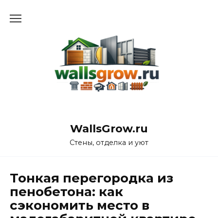
Перейти
к
содержанию
WallsGrow.ru
Стены, отделка и уют
Тонкая перегородка из
пенобетона: как
сэкономить место в