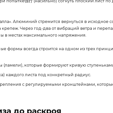
ри попытке强行 (насильно) согнуть плоский лист по 
лла». Алюминий стремится вернуться в исходное со
а крепеж. Через год-два от вибраций ветра и переп
ы в местах максимального напряжения.
ые формы всегда строится на одном из трех принци
ы (ламели), которые формируют кривую ступенькам
а) каждого листа под конкретный радиус.
крепления с регулируемыми кронштейнами, которы
иза до раскроя