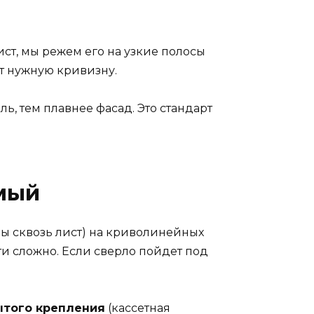
ст, мы режем его на узкие полосы
т нужную кривизну.
ь, тем плавнее фасад. Это стандарт
мый
ы сквозь лист) на криволинейных
и сложно. Если сверло пойдет под
ытого крепления
(кассетная