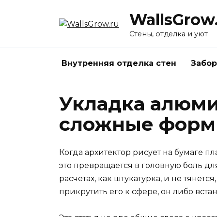
Перейти
WallsGrow
к
содержанию
Стены, отделка и уют
Внутренняя отделка стен
Забор
Укладка алюми
сложные формы
Когда архитектор рисует на бумаге п
это превращается в головную боль д
расчетах, как штукатурка, и не тянет
прикрутить его к сфере, он либо вста