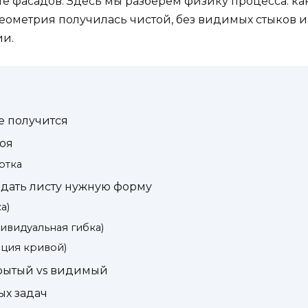
оте фасадов. Здесь мы разберем физику процесса: ка
еометрия получилась чистой, без видимых стыков и
ии.
е получится
роя
ртка
идать листу нужную форму
а)
дивидуальная гибка)
ация кривой)
рытый vs видимый
ых задач