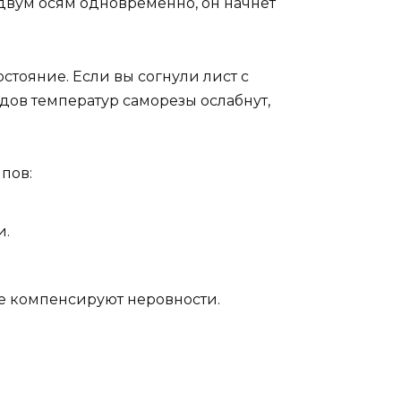
двум осям одновременно, он начнет
стояние. Если вы согнули лист с
адов температур саморезы ослабнут,
пов:
и.
е компенсируют неровности.