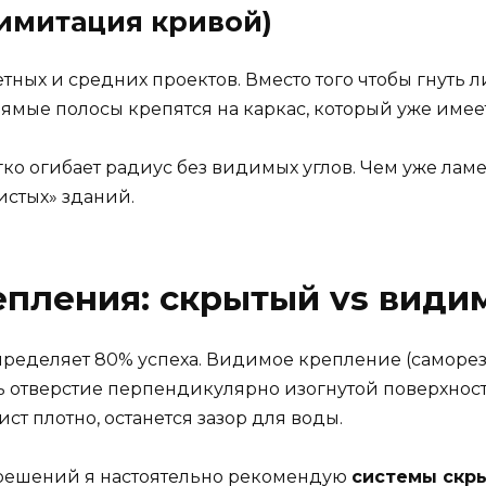
(имитация кривой)
ых и средних проектов. Вместо того чтобы гнуть ли
рямые полосы крепятся на каркас, который уже имее
о огибает радиус без видимых углов. Чем уже ламел
стых» зданий.
епления: скрытый vs види
ределяет 80% успеха. Видимое крепление (саморез
ь отверстие перпендикулярно изогнутой поверхност
ст плотно, останется зазор для воды.
 решений я настоятельно рекомендую
системы скр