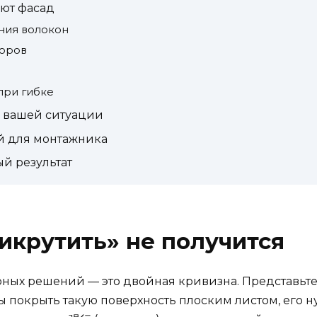
ают фасад
ния волокон
зоров
при гибке
в вашей ситуации
й для монтажника
ый результат
икрутить» не получится
рных решений — это двойная кривизна. Представьте
 покрыть такую поверхность плоским листом, его ну