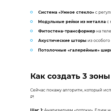
Система «Умное стекло»
с регул
Модульные рейки из металла
с 
Фитостена-трансформер
на тел
Акустические шторы
из особого 
Потолочные «галерейные» ши
Как создать 3 зон
Сейчас покажу алгоритм, который исп
₽!
Шаг 1:
Анализируем «потоки». Едим на