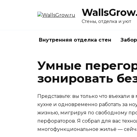
Перейти
WallsGrow
к
содержанию
Стены, отделка и уют
Внутренняя отделка стен
Забор
Умные перегор
зонировать без
Представьте: вы только что въехали 
кухне и одновременно работать за но
жизнью, мигрируя по свободному прос
перфораторов. Я собрал для вас техн
многофункциональное жильё — сейча