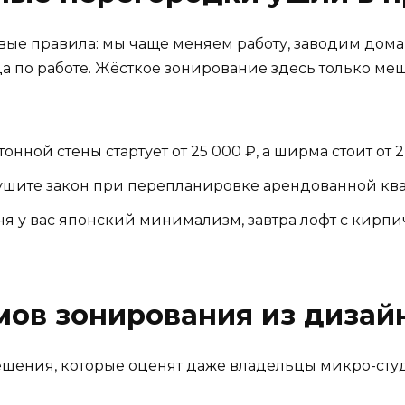
ые правила: мы чаще меняем работу, заводим дома
да по работе. Жёсткое зонирование здесь только ме
онной стены стартует от 25 000 ₽, а ширма стоит от 2
ушите закон при перепланировке арендованной кв
я у вас японский минимализм, завтра лофт с кирп
ов зонирования из дизай
ешения, которые оценят даже владельцы микро-студ