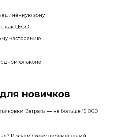
 уединённую зону
ю как LEGO
ему настроению
в одном флаконе
 для новичков
тьяковки. Затраты — не больше 15 000
ване? Рисуем схему перемещений.