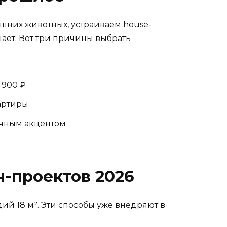
шних животных, устраиваем house-
шает. Вот три причины выбрать
 900 ₽
артиры
ичным акцентом
н-проектов 2026
ий 18 м². Эти способы уже внедряют в