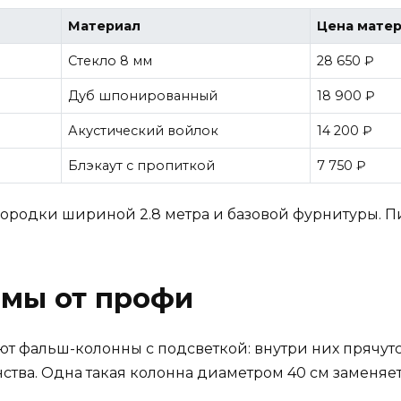
Материал
Цена мате
Стекло 8 мм
28 650 ₽
Дуб шпонированный
18 900 ₽
Акустический войлок
14 200 ₽
Блэкаут с пропиткой
7 750 ₽
городки шириной 2.8 метра и базовой фурнитуры. П
мы от профи
т фальш-колонны с подсветкой: внутри них прячутс
ства. Одна такая колонна диаметром 40 см заменяе