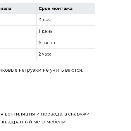
риала
Срок монтажа
3 дня
1 день
6 часов
2 часа
иковые нагрузки не учитываются.
я вентиляция и провода, а снаружи
т квадратный метр мебели!