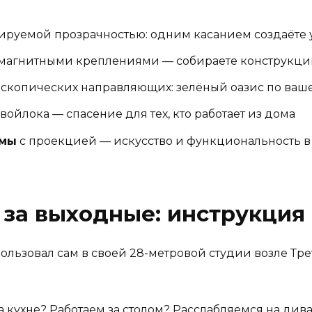
ируемой прозрачностью: одним касанием создаёте
магнитными креплениями — собираете конструкци
ескопических направляющих: зелёный оазис по ваш
войлока — спасение для тех, кто работает из дома
рмы
с проекцией — искусство и функциональность 
ы за выходные: инструкция
ользовал сам в своей 28-метровой студии возле Тре
 кухне? Работаем за столом? Расслабляемся на ди