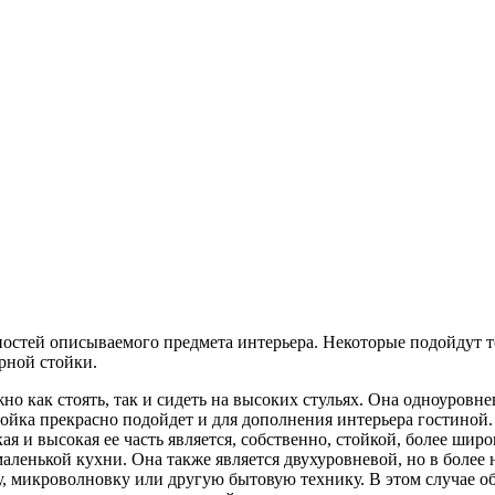
остей описываемого предмета интерьера. Некоторые подойдут то
рной стойки.
жно как стоять, так и сидеть на высоких стульях. Она одноуровн
тойка прекрасно подойдет и для дополнения интерьера гостиной.
ая и высокая ее часть является, собственно, стойкой, более шир
аленькой кухни. Она также является двухуровневой, но в более
 микроволновку или другую бытовую технику. В этом случае обед