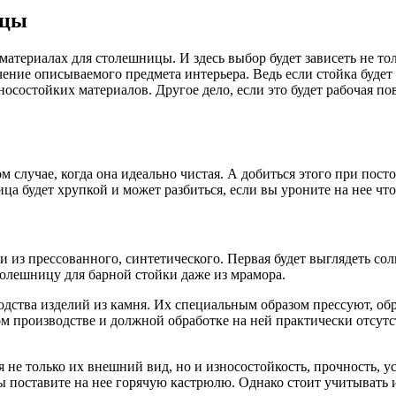
ицы
 материалах для столешницы. И здесь выбор будет зависеть не 
ение описываемого предмета интерьера. Ведь если стойка будет
носостойких материалов. Другое дело, если это будет рабочая п
м случае, когда она идеально чистая. А добиться этого при пост
ца будет хрупкой и может разбиться, если вы уроните на нее что
 из прессованного, синтетического. Первая будет выглядеть сол
толешницу для барной стойки даже из мрамора.
водства изделий из камня. Их специальным образом прессуют, о
ом производстве и должной обработке на ней практически отсут
 только их внешний вид, но и износостойкость, прочность, ус
вы поставите на нее горячую кастрюлю. Однако стоит учитывать 