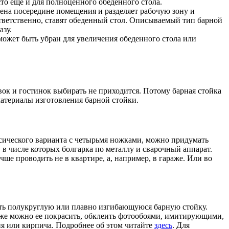
то еще и для полноценного обеденного стола.
жена посередине помещения и разделяет рабочую зону и
тветственно, ставят обеденный стол. Описываемый тип барной
азу.
может быть убран для увеличения обеденного стола или
вок и гостинок выбирать не приходится. Потому барная стойка
материалы изготовления барной стойки.
ического варианта с четырьмя ножками, можно придумать
 в числе которых болгарка по металлу и сварочный аппарат.
учше проводить не в квартире, а, например, в гараже. Или во
ать полукруглую или плавно изгибающуюся барную стойку.
кже можно ее покрасить, обклеить фотообоями, имитирующими,
я или кирпича. Подробнее об этом читайте
здесь
. Для