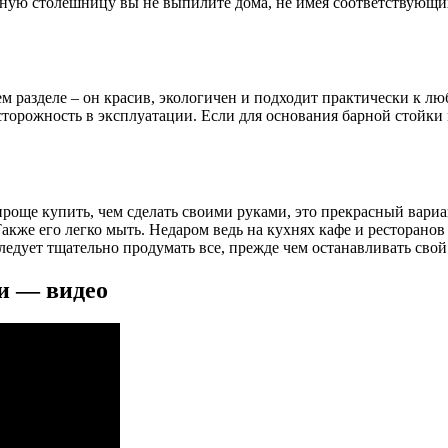
ную столешницу вы не выпилите дома, не имея соответствующих 
м разделе – он красив, экологичен и подходит практически к л
осторожность в эксплуатации. Если для основания барной стойки
 проще купить, чем сделать своими руками, это прекрасный вар
же его легко мыть. Недаром ведь на кухнях кафе и ресторанов 
ледует тщательно продумать все, прежде чем останавливать сво
и — видео