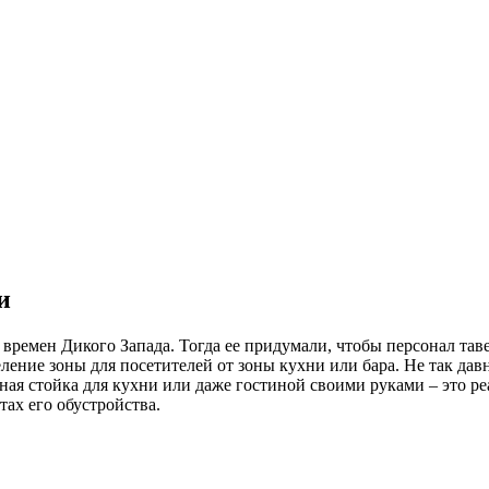
и
емен Дикого Запада. Тогда ее придумали, чтобы персонал таверн
ление зоны для посетителей от зоны кухни или бара. Не так да
рная стойка для кухни или даже гостиной своими руками – это ре
тах его обустройства.