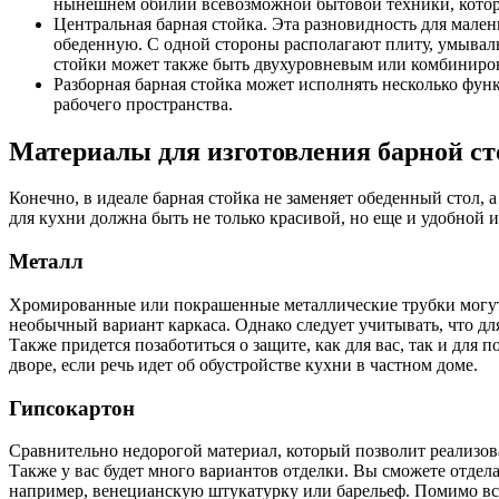
нынешнем обилии всевозможной бытовой техники, которая
Центральная барная стойка. Эта разновидность для мален
обеденную. С одной стороны располагают плиту, умываль
стойки может также быть двухуровневым или комбинирова
Разборная барная стойка может исполнять несколько фун
рабочего пространства.
Материалы для изготовления барной с
Конечно, в идеале барная стойка не заменяет обеденный стол,
для кухни должна быть не только красивой, но еще и удобной
Металл
Хромированные или покрашенные металлические трубки могут 
необычный вариант каркаса. Однако следует учитывать, что дл
Также придется позаботиться о защите, как для вас, так и для п
дворе, если речь идет об обустройстве кухни в частном доме.
Гипсокартон
Сравнительно недорогой материал, который позволит реализо
Также у вас будет много вариантов отделки. Вы сможете отде
например, венецианскую штукатурку или барельеф. Помимо все