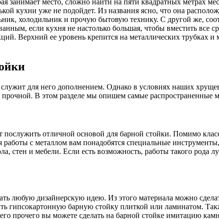
 занимает место, сложно найти на пяти квадратных метрах мес
ькой кухни уже не подойдет. Из названия ясно, что она располо
ник, холодильник и прочую бытовую технику. С другой же, соо
нным, если кухня не настолько большая, чтобы вместить все ср
кций. Верхний ее уровень крепится на металлических трубках и 
тойки
 а служит для него дополнением. Однако в условиях наших хруще
 и прочной. В этом разделе мы опишем самые распространенные 
послужить отличной основой для барной стойки. Помимо класс
я работы с металлом вам понадобятся специальные инструменты,
ола, стен и мебели. Если есть возможность, работы такого рода л
вать любую дизайнерскую идею. Из этого материала можно сдел
лать гипсокартонную барную стойку плиткой или ламинатом. Та
го прочего вы можете сделать на барной стойке имитацию камн