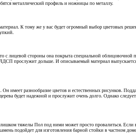
обятся металлический профиль и ножницы по металлу.
материал. К тому же у вас будет огромный выбор цветовых решен
рупкий.
 что с лицевой стороны она покрыта специальной облицовочной
из ЛДСП прослужит дольше. И описываемый материал выпускается
. Он имеет разнообразие цветов и естественных рисунков. Подд
ерева будет надежной и прослужит очень долго. Однако следует
к слишком тяжелы Пол под ними может просто провалиться. Если
ень подойдет для изготовления барной стойки в частном доме. 