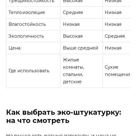
Трещиностойкость
Высокая
Низкая
Теплоизоляция
Средняя
Низкая
Влагостойкость
Низкая
Низкая
Экологичность
Высокая
Средняя
Цена
Выше средней
Низкая
Жилые
комнаты,
Сухие
Где использовать
спальни,
помещения
детские
Как выбрать эко-штукатурку:
на что смотреть
На рынке есть разные варианты, и цена не