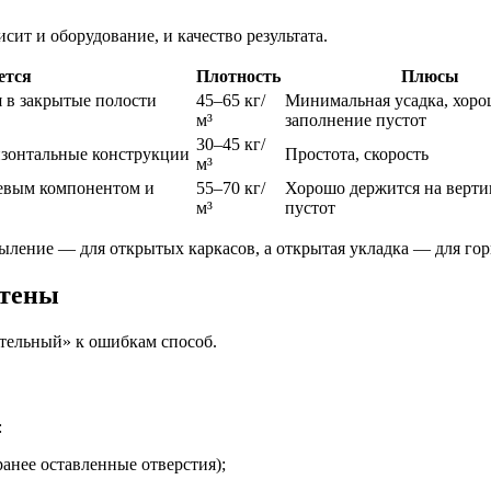
сит и оборудование, и качество результата.
ется
Плотность
Плюсы
я в закрытые полости
45–65 кг/
Минимальная усадка, хоро
м³
заполнение пустот
30–45 кг/
изонтальные конструкции
Простота, скорость
м³
еевым компонентом и
55–70 кг/
Хорошо держится на верти
м³
пустот
пыление — для открытых каркасов, а открытая укладка — для го
стены
тельный» к ошибкам способ.
:
ранее оставленные отверстия);