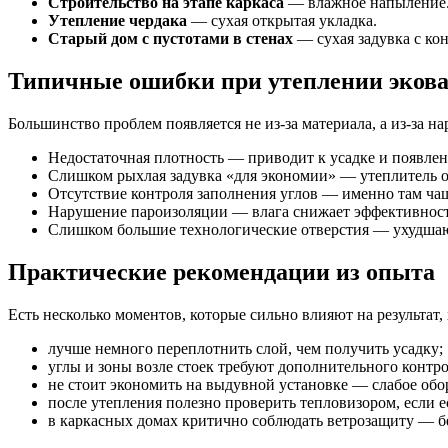
Строительство на этапе каркаса
— влажное напыление
Утепление чердака
— сухая открытая укладка.
Старый дом с пустотами в стенах
— сухая задувка с ко
Типичные ошибки при утеплении эков
Большинство проблем появляется не из-за материала, а из-за н
Недостаточная плотность — приводит к усадке и появлен
Слишком рыхлая задувка «для экономии» — утеплитель ос
Отсутствие контроля заполнения углов — именно там чащ
Нарушение пароизоляции — влага снижает эффективност
Слишком большие технологические отверстия — ухудшаю
Практические рекомендации из опыта
Есть несколько моментов, которые сильно влияют на результат,
лучше немного переплотнить слой, чем получить усадку;
углы и зоны возле стоек требуют дополнительного контро
не стоит экономить на выдувной установке — слабое обо
после утепления полезно проверить тепловизором, если е
в каркасных домах критично соблюдать ветрозащиту — без