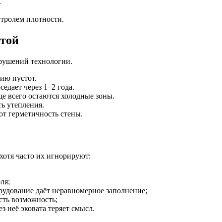
.
нтролем плотности.
атой
арушений технологии.
ию пустот.
едает через 1–2 года.
е всего остаются холодные зоны.
ь утепления.
т герметичность стены.
 хотя часто их игнорируют:
ля;
рудование даёт неравномерное заполнение;
сть возможность;
 неё эковата теряет смысл.