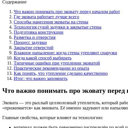
Содержание
Что важно понимать про эковату перед началом работ
Где эковата работает лучше всего
Способы нанесения эковаты на стены
Технология сухой задувки в закрытые стены
Подготовка конструкции
Разметка и отверстия
Процесс задувки
Закрытие отверстий
Влажное напыление: когда стены утепляют снаружи
Когда какой способ выбирать
Типичные ошибки при утеплении эковатой
Практические рекомендации из опыта
Как понять, что утепление сделано качественно
Итог: что важно запомнить
Что важно понимать про эковату перед 
Эковата — это рыхлый целлюлозный утеплитель, который работа
«прижимается» как минвата. Её именно задувают или напыляю
Главные свойства, которые влияют на технологию:
материал должен быть равномерно распределён по всей п