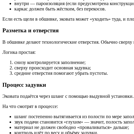
внутри — пароизоляция (если предусмотрена конструкци
каркас должен быть жёстким, без перекосов.
Если есть щели в обшивке, эковата может «уходить» туда, и пл
Разметка и отверстия
В обшивке делают технологические отверстия. Обычно сверху и
Логика простая:
снизу контролируется заполнение;
сверху происходит основная задувка;
средние отверстия помогают убрать пустоты.
Процесс задувки
Эковата подаётся через шланг с помощью выдувной установки. 
На что смотрят в процессе:
шланг постепенно вытягивается из полости по мере запо
звук подачи становится «глухим» — значит, полость запо
материал не должен свободно «проваливаться» дальше;
контроль идёт по весу и объёму задувки.