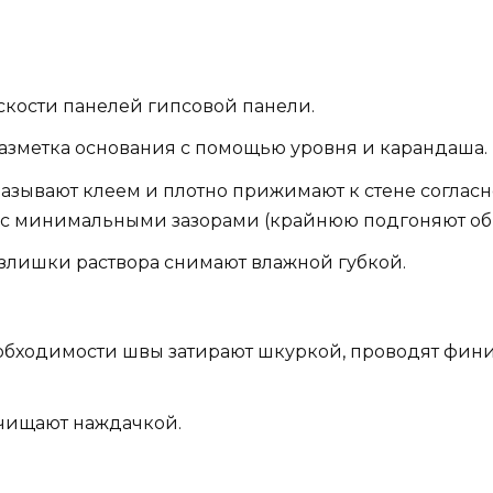
оскости панелей гипсовой панели.
азметка основания с помощью уровня и карандаша.
азывают клеем и плотно прижимают к стене согласн
с минимальными зазорами (крайнюю подгоняют об
злишки раствора снимают влажной губкой.
обходимости швы затирают шкуркой, проводят фин
ачищают наждачкой.