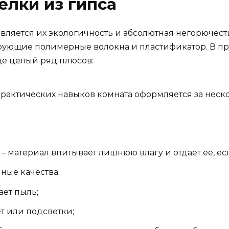
лки из гипса
ляется их экологичность и абсолютная негорючесть.
рующие полимерные волокна и пластификатор. В пр
ще целый ряд плюсов:
практических навыков комната оформляется за неско
– материал впитывает лишнюю влагу и отдает ее, ес
ные качества;
ает пыль;
т или подсветки;