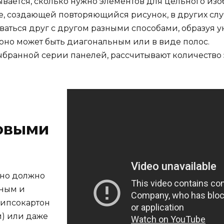
ывается, сколько нужно элементов для цельного из
е, создающей повторяющийся рисунок, в других слу
ваться друг с другом разными способами, образуя у
оно может быть диагональным или в виде полос.
ыбранной серии панелей, рассчитывают количество 
совыми
оно должно
нным и
гипсокартон
й) или даже