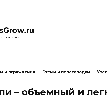
sGrow.ru
делка и уют
ы и ограждения
Стены и перегородки
Утеп
ли – объемный и лег