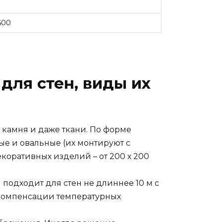
600
для стен, виды их
 камня и даже ткани. По форме
е и овальные (их монтируют с
оративных изделий – от 200 х 200
 подходит для стен не длиннее 10 м с
 компенсации температурных