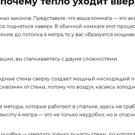
 почему тепло уходит ввер
ных законов. Представьте, что ваша комната — это а
ся подняться наверх. В обычной комнате этот процесс
яние до потолка 4 метра, то у вас образуется мощная
уации, вы сталкиваетесь с двумя сложностями:
дные стены сверху создают мощный нисходящий пот
сквозняк от стены, потому что воздух, касаясь холод
 методы, которые работают в спальне, здесь не сраб
ысоту 4 метра — это не только неудобно, но и опасно
.
ошибка — утеплить только ту часть стены, до которой