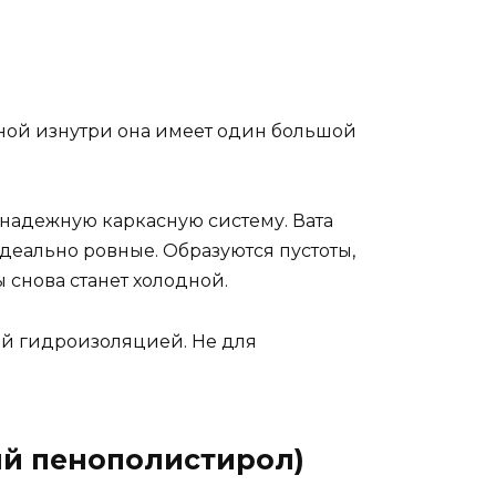
тиной изнутри она имеет один большой
ь надежную каркасную систему. Вата
деально ровные. Образуются пустоты,
ы снова станет холодной.
ой гидроизоляцией. Не для
ый пенополистирол)