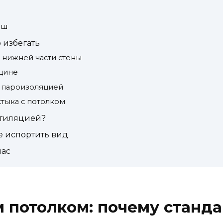
иш
 избегать
 нижней части стены
щине
 пароизоляцией
тыка с потолком
нтиляцией?
 испортить вид
час
м потолком: почему станд