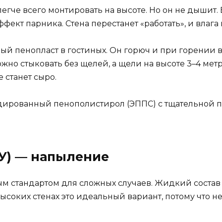
егче всего монтировать на высоте. Но он не дышит. 
ект парника. Стена перестанет «работать», и влага 
ый пенопласт в гостиных. Он горюч и при горении 
жно стыковать без щелей, а щели на высоте 3–4 мет
 станет сыро.
удированный пенополистирол (ЭППС) с тщательной 
ПУ) — напыление
тым стандартом для сложных случаев. Жидкий соста
соких стенах это идеальный вариант, потому что нет