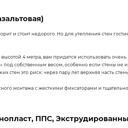
азальтовая)
 горит и стоит недорого. Но для утепления стен гос
у высотой 4 метра, вам придется использовать очен
» под собственным весом, особенно если стены не и
их стен это риск: через пару лет верхняя часть стен
сного монтажа с жесткими фиксаторами и тщательн
енопласт, ППС, Экструдированн