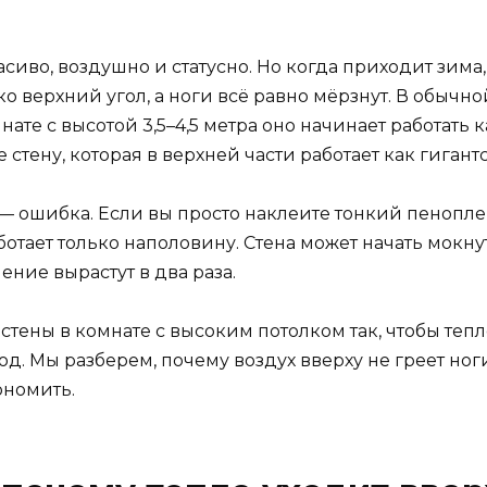
сиво, воздушно и статусно. Но когда приходит зима
ко верхний угол, а ноги всё равно мёрзнут. В обычно
ате с высотой 3,5–4,5 метра оно начинает работать 
 стену, которая в верхней части работает как гиган
— ошибка. Если вы просто наклеите тонкий пеноплек
отает только наполовину. Стена может начать мокну
ление вырастут в два раза.
ь стены в комнате с высоким потолком так, чтобы тепл
од. Мы разберем, почему воздух вверху не греет ног
ономить.