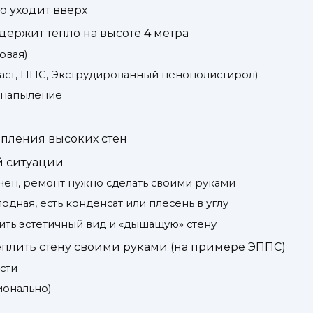
о уходит вверх
держит тепло на высоте 4 метра
овая)
аст, ППС, Экструдированный пенополистирол)
 напыление
епления высоких стен
й ситуации
чен, ремонт нужно сделать своими руками
одная, есть конденсат или плесень в углу
ить эстетичный вид и «дышащую» стену
еплить стену своими руками (на примере ЭППС)
сти
ионально)