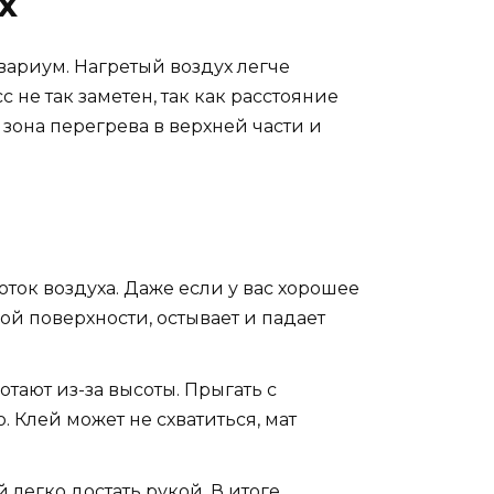
х
квариум. Нагретый воздух легче
 не так заметен, так как расстояние
 зона перегрева в верхней части и
ок воздуха. Даже если у вас хорошее
ной поверхности, остывает и падает
отают из-за высоты. Прыгать с
. Клей может не схватиться, мат
 легко достать рукой. В итоге