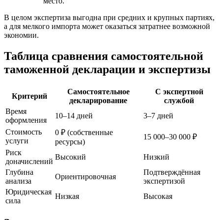
место.
В целом экспертиза выгодна при средних и крупных партиях,
а для мелкого импорта может оказаться затратнее возможной
экономии.
Таблица сравнения самостоятельной
таможенной декларации и экспертизы
Самостоятельное
С экспертной
Критерий
декларирование
службой
Время
10–14 дней
3–7 дней
оформления
Стоимость
0 ₽ (собственные
15 000–30 000 ₽
услуги
ресурсы)
Риск
Высокий
Низкий
доначислений
Глубина
Подтверждённая
Ориентировочная
анализа
экспертизой
Юридическая
Низкая
Высокая
сила