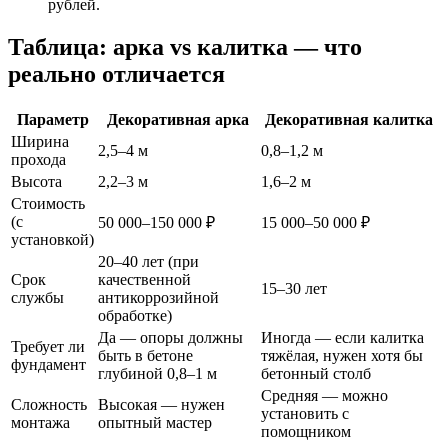
рублей.
Таблица: арка vs калитка — что
реально отличается
Параметр
Декоративная арка
Декоративная калитка
Ширина
2,5–4 м
0,8–1,2 м
прохода
Высота
2,2–3 м
1,6–2 м
Стоимость
(с
50 000–150 000 ₽
15 000–50 000 ₽
установкой)
20–40 лет (при
Срок
качественной
15–30 лет
службы
антикоррозийной
обработке)
Да — опоры должны
Иногда — если калитка
Требует ли
быть в бетоне
тяжёлая, нужен хотя бы
фундамент
глубиной 0,8–1 м
бетонный столб
Средняя — можно
Сложность
Высокая — нужен
установить с
монтажа
опытный мастер
помощником