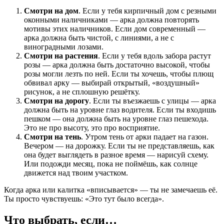
Смотри на дом
. Если у тебя кирпичный дом с резными
оконными наличниками — арка должна повторять
мотивы этих наличников. Если дом современный —
арка должна быть чистой, с линиями, а не с
виноградными лозами.
Смотри на растения
. Если у тебя вдоль забора растут
розы — арка должна быть достаточно высокой, чтобы
розы могли лезть по ней. Если ты хочешь, чтобы плющ
обвивал арку — выбирай открытый, «воздушный»
рисунок, а не сплошную решётку.
Смотри на дорогу
. Если ты въезжаешь с улицы — арка
должна быть на уровне глаз водителя. Если ты входишь
пешком — она должна быть на уровне глаз пешехода.
Это не про высоту, это про восприятие.
Смотри на тень
. Утром тень от арки падает на газон.
Вечером — на дорожку. Если ты не представляешь, как
она будет выглядеть в разное время — нарисуй схему.
Или подожди месяц, пока не поймёшь, как солнце
движется над твоим участком.
Когда арка или калитка «вписывается» — ты не замечаешь её.
Ты просто чувствуешь: «Это тут было всегда».
Что выбрать, если…