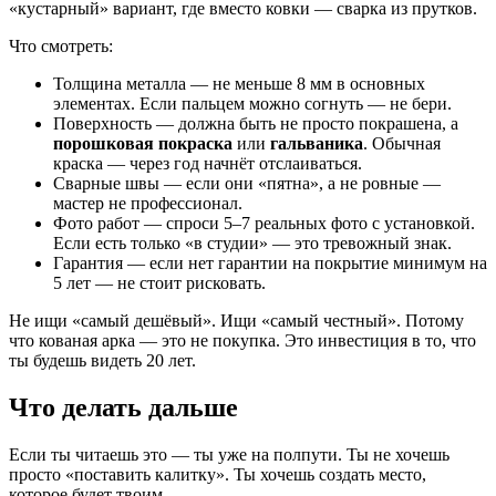
«кустарный» вариант, где вместо ковки — сварка из прутков.
Что смотреть:
Толщина металла — не меньше 8 мм в основных
элементах. Если пальцем можно согнуть — не бери.
Поверхность — должна быть не просто покрашена, а
порошковая покраска
или
гальваника
. Обычная
краска — через год начнёт отслаиваться.
Сварные швы — если они «пятна», а не ровные —
мастер не профессионал.
Фото работ — спроси 5–7 реальных фото с установкой.
Если есть только «в студии» — это тревожный знак.
Гарантия — если нет гарантии на покрытие минимум на
5 лет — не стоит рисковать.
Не ищи «самый дешёвый». Ищи «самый честный». Потому
что кованая арка — это не покупка. Это инвестиция в то, что
ты будешь видеть 20 лет.
Что делать дальше
Если ты читаешь это — ты уже на полпути. Ты не хочешь
просто «поставить калитку». Ты хочешь создать место,
которое будет твоим.