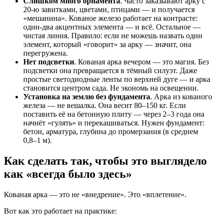
Слишком много орнамента
. Часто заказывают арку с
20-ю завитками, цветами, птицами — и получается
«мешанина». Кованое железо работает на контрасте:
один-два акцентных элемента — и всё. Остальное —
чистая линия. Правило: если не можешь назвать один
элемент, который «говорит» за арку — значит, она
перегружена.
Нет подсветки
. Кованая арка вечером — это магия. Без
подсветки она превращается в тёмный силуэт. Даже
простые светодиодные ленты по верхней дуге — и арка
становится центром сада. Не экономь на освещении.
Установка на землю без фундамента
. Арка из кованого
железа — не вешалка. Она весит 80–150 кг. Если
поставить её на бетонную плиту — через 2–3 года она
начнёт «гулять» и перекашиваться. Нужен фундамент:
бетон, арматура, глубина до промерзания (в среднем
0,8–1 м).
Как сделать так, чтобы это выглядело
как «всегда было здесь»
Кованая арка — это не «внедрение». Это «вплетение».
Вот как это работает на практике: