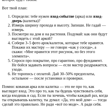
Вот твой план:
Определи: тебе нужен
вход-событие
(арка) или
вход-
дверь
(калитка)?
Измерь ширину прохода и высоту. Запиши. Не гадай —
измерь.
Посмотри на дом и на растения. Подумай: как они будут
выглядеть с этой аркой?
Собери 3–5 фото арок/калиток, которые тебе нравятся.
Покажи их мастеру — не говори «как у соседа», а
скажи: «Мне нравится этот рисунок, но без этого
элемента».
Спроси про покрытие, про гарантию, про фундамент.
Не бойся задавать вопросы — если мастер раздражается,
уходи.
Не торопись с оплатой. Дай 30–50% предоплаты,
остальное — после установки и проверки.
Помни: кованая арка или калитка — это не про то, как
выглядит вход. Это про то, как ты будешь чувствовать себя,
когда входишь в сад. Если ты хочешь, чтобы каждый раз, когда
ты открываешь калитку, ты думал: «Да, это мой дом» — тогда
сделай это правильно. Не ради «всё по моде». А ради себя.