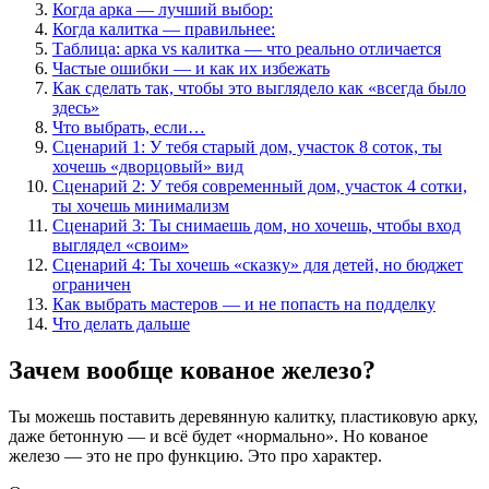
Когда арка — лучший выбор:
Когда калитка — правильнее:
Таблица: арка vs калитка — что реально отличается
Частые ошибки — и как их избежать
Как сделать так, чтобы это выглядело как «всегда было
здесь»
Что выбрать, если…
Сценарий 1: У тебя старый дом, участок 8 соток, ты
хочешь «дворцовый» вид
Сценарий 2: У тебя современный дом, участок 4 сотки,
ты хочешь минимализм
Сценарий 3: Ты снимаешь дом, но хочешь, чтобы вход
выглядел «своим»
Сценарий 4: Ты хочешь «сказку» для детей, но бюджет
ограничен
Как выбрать мастеров — и не попасть на подделку
Что делать дальше
Зачем вообще кованое железо?
Ты можешь поставить деревянную калитку, пластиковую арку,
даже бетонную — и всё будет «нормально». Но кованое
железо — это не про функцию. Это про характер.