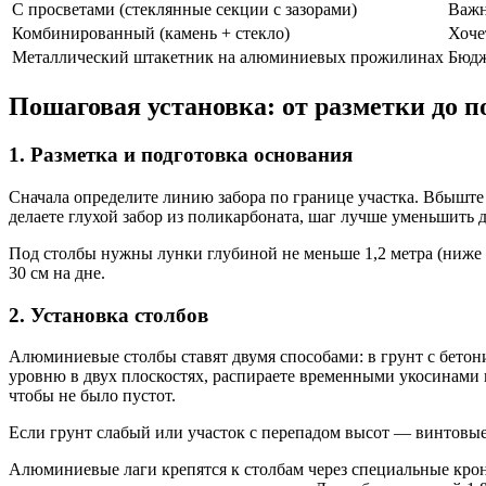
С просветами (стеклянные секции с зазорами)
Важн
Комбинированный (камень + стекло)
Хоче
Металлический штакетник на алюминиевых прожилинах
Бюдж
Пошаговая установка: от разметки до п
1. Разметка и подготовка основания
Сначала определите линию забора по границе участка. Вбыште 
делаете глухой забор из поликарбоната, шаг лучше уменьшить д
Под столбы нужны лунки глубиной не меньше 1,2 метра (ниже 
30 см на дне.
2. Установка столбов
Алюминиевые столбы ставят двумя способами: в грунт с бетони
уровню в двух плоскостях, распираете временными укосинами и
чтобы не было пустот.
Если грунт слабый или участок с перепадом высот — винтовые
Алюминиевые лаги крепятся к столбам через специальные крон