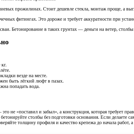
евых прожилинах. Стоит дешевле стекла, монтаж проще, а выг
чечных фитингах. Это дороже и требует аккуратности при устано
сваи. Бетонирование в таких грунтах — деньги на ветер, столбы 
ьно
кг.
лёте.
ладки везде на месте.
жен быть лёгкий люфт в пазах.
жна попадать вода.
то не «поставил и забыл», а конструкция, которая требует прав
бетонируйте столбы без подготовки основания. Если делаете сам
веряйте толщину профиля и качество крепежа до начала работ, а 