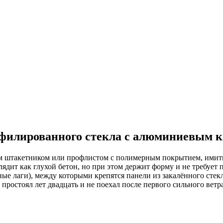
офилированного стекла с алюминиевым 
ным штакетником или профлистом с полимерным покрытием, ими
ядит как глухой бетон, но при этом держит форму и не требует 
 лаги), между которыми крепятся панели из закалённого стекл
 простоял лет двадцать и не поехал после первого сильного ветра