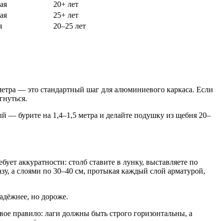
ая
20+ лет
ая
25+ лет
я
20–25 лет
метра — это стандартный шаг для алюминиевого каркаса. Если
гнуться.
й — бурите на 1,4–1,5 метра и делайте подушку из щебня 20–
ует аккуратности: столб ставите в лунку, выставляете по
зу, а слоями по 30–40 см, протыкая каждый слой арматурой,
адёжнее, но дороже.
ое правило: лаги должны быть строго горизонтальны, а