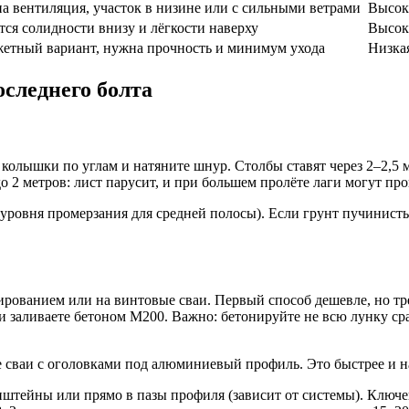
а вентиляция, участок в низине или с сильными ветрами
Высок
тся солидности внизу и лёгкости наверху
Высок
етный вариант, нужна прочность и минимум ухода
Низка
оследнего болта
колышки по углам и натяните шнур. Столбы ставят через 2–2,5 
о 2 метров: лист парусит, и при большем пролёте лаги могут про
уровня промерзания для средней полосы). Если грунт пучинисты
рованием или на винтовые сваи. Первый способ дешевле, но треб
 заливаете бетоном М200. Важно: бетонируйте не всю лунку сра
 сваи с оголовками под алюминиевый профиль. Это быстрее и н
штейны или прямо в пазы профиля (зависит от системы). Ключев