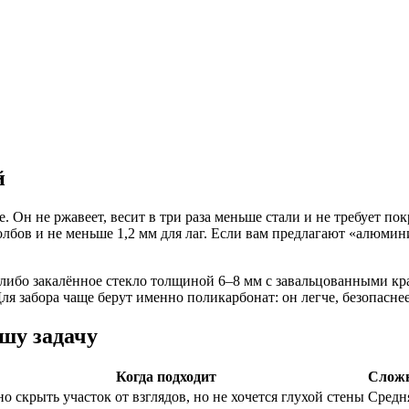
й
 Он не ржавеет, весит в три раза меньше стали и не требует по
лбов и не меньше 1,2 мм для лаг. Если вам предлагают «алюмини
 либо закалённое стекло толщиной 6–8 мм с завальцованными к
Для забора чаще берут именно поликарбонат: он легче, безопасне
шу задачу
Когда подходит
Сложн
о скрыть участок от взглядов, но не хочется глухой стены
Средн