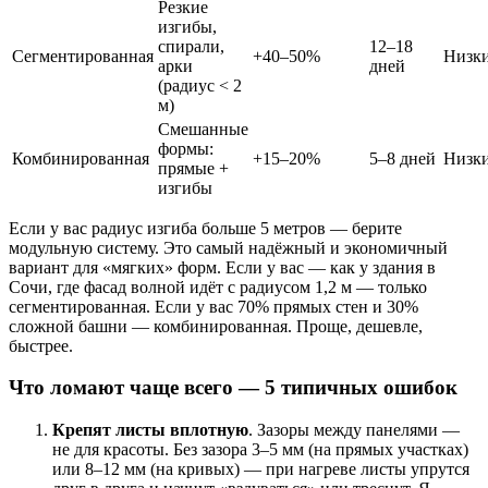
Резкие
изгибы,
спирали,
12–18
Сегментированная
+40–50%
Низк
арки
дней
(радиус < 2
м)
Смешанные
формы:
Комбинированная
+15–20%
5–8 дней
Низк
прямые +
изгибы
Если у вас радиус изгиба больше 5 метров — берите
модульную систему. Это самый надёжный и экономичный
вариант для «мягких» форм. Если у вас — как у здания в
Сочи, где фасад волной идёт с радиусом 1,2 м — только
сегментированная. Если у вас 70% прямых стен и 30%
сложной башни — комбинированная. Проще, дешевле,
быстрее.
Что ломают чаще всего — 5 типичных ошибок
Крепят листы вплотную
. Зазоры между панелями —
не для красоты. Без зазора 3–5 мм (на прямых участках)
или 8–12 мм (на кривых) — при нагреве листы упрутся