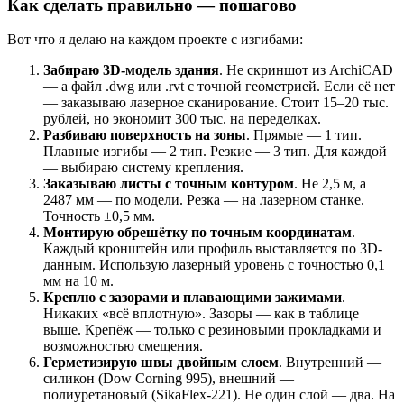
Как сделать правильно — пошагово
Вот что я делаю на каждом проекте с изгибами:
Забираю 3D-модель здания
. Не скриншот из ArchiCAD
— а файл .dwg или .rvt с точной геометрией. Если её нет
— заказываю лазерное сканирование. Стоит 15–20 тыс.
рублей, но экономит 300 тыс. на переделках.
Разбиваю поверхность на зоны
. Прямые — 1 тип.
Плавные изгибы — 2 тип. Резкие — 3 тип. Для каждой
— выбираю систему крепления.
Заказываю листы с точным контуром
. Не 2,5 м, а
2487 мм — по модели. Резка — на лазерном станке.
Точность ±0,5 мм.
Монтирую обрешётку по точным координатам
.
Каждый кронштейн или профиль выставляется по 3D-
данным. Использую лазерный уровень с точностью 0,1
мм на 10 м.
Креплю с зазорами и плавающими зажимами
.
Никаких «всё вплотную». Зазоры — как в таблице
выше. Крепёж — только с резиновыми прокладками и
возможностью смещения.
Герметизирую швы двойным слоем
. Внутренний —
силикон (Dow Corning 995), внешний —
полиуретановый (SikaFlex-221). Не один слой — два. На