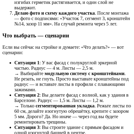
изгибах герметик растягивается, и один слой не
выдержит.
Делаю фото и схему каждого участка
. После монтажа
— фото с подписями: «Участок 7, сегмент 3, кронштейн
№14, зазор 11 мм». На случай ремонта через 5 лет.
Что выбрать — сценарии
Если вы сейчас на стройке и думаете: «Что делать?» — вот
сценарии:
Ситуация 1
: У вас фасад с полукруглой эркерной
частью. Радиус — 4 м. Листы — 2,5 м.
→ Выбирайте
модульную систему с кронштейнами
.
Не резать, не гнуть. Просто выставьте кронштейны под
радиус — и вставьте листы в профили с плавающими
зажимами.
Ситуация 2
: Вы делаете фасад с волной, как у здания в
Барселоне. Радиус — 1,5 м. Листы — 1,2 м.
→ Только
сегментированная укладка
. Режьте листы по
60 см, делайте изогнутую обрешётку, крепите с зазором
5 мм. Дорого? Да. Но иначе — через год вы будете
ремонтировать трещины.
Ситуация 3
: Вы строите здание с прямым фасадом и
одной изогнутой башней в центре.