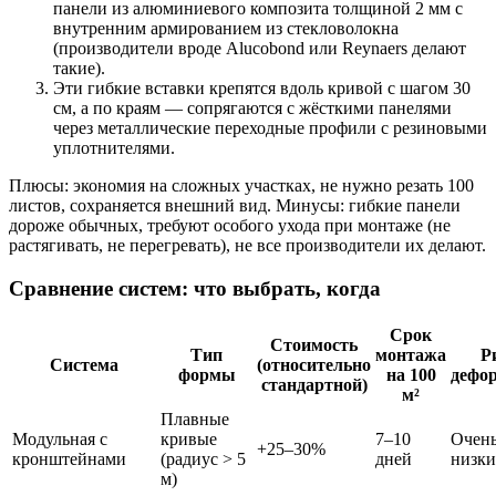
панели из алюминиевого композита толщиной 2 мм с
внутренним армированием из стекловолокна
(производители вроде Alucobond или Reynaers делают
такие).
Эти гибкие вставки крепятся вдоль кривой с шагом 30
см, а по краям — сопрягаются с жёсткими панелями
через металлические переходные профили с резиновыми
уплотнителями.
Плюсы: экономия на сложных участках, не нужно резать 100
листов, сохраняется внешний вид. Минусы: гибкие панели
дороже обычных, требуют особого ухода при монтаже (не
растягивать, не перегревать), не все производители их делают.
Сравнение систем: что выбрать, когда
Срок
Стоимость
Тип
монтажа
Р
Система
(относительно
формы
на 100
дефо
стандартной)
м²
Плавные
Модульная с
кривые
7–10
Очен
+25–30%
кронштейнами
(радиус > 5
дней
низк
м)