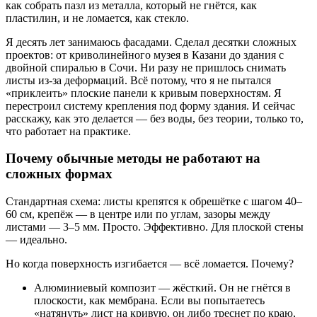
как собрать пазл из металла, который не гнётся, как
пластилин, и не ломается, как стекло.
Я десять лет занимаюсь фасадами. Сделал десятки сложных
проектов: от криволинейного музея в Казани до здания с
двойной спиралью в Сочи. Ни разу не пришлось снимать
листы из-за деформаций. Всё потому, что я не пытался
«приклеить» плоские панели к кривым поверхностям. Я
перестроил систему крепления под форму здания. И сейчас
расскажу, как это делается — без воды, без теории, только то,
что работает на практике.
Почему обычные методы не работают на
сложных формах
Стандартная схема: листы крепятся к обрешётке с шагом 40–
60 см, крепёж — в центре или по углам, зазоры между
листами — 3–5 мм. Просто. Эффективно. Для плоской стены
— идеально.
Но когда поверхность изгибается — всё ломается. Почему?
Алюминиевый композит — жёсткий. Он не гнётся в
плоскости, как мембрана. Если вы попытаетесь
«натянуть» лист на кривую, он либо треснет по краю,