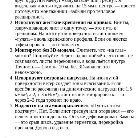
друг в друга и начнут «вздуваться» или треснут. Я
видел, как листы поднялись на 15 мм в центре — просто
потому, что монтажники «забыли про тепловое
расширение».
Используют жёсткие крепления на кривых
. Винты,
закручивающие лист в одну точку — это путь к
трещинам. На изогнутой поверхности лист должен
«гулять» вдоль крепёжного профиля. Если он жёстко
зафиксирован — он сломается.
Монтируют без 3D-модели
. Считаете, что «на глаз»
можно? Попробуйте. Через год вы поймёте, что швы не
совпадают, листы перекошены, а вода льётся внутрь.
Точность — 1 мм на 10 м. Без 3D-модели это
невозможно.
Игнорируют ветровые нагрузки
. На изогнутой
поверхности ветер создаёт зоны всасывания. Если
крепёж не рассчитан на динамические нагрузки (не 1,5
кН/м², а 2,5–3 кН/м²), лист начнёт вибрировать — и
через 2–3 года треснет по краю.
Надеются на «самоисправление»
. «Пусть потом
подтянут». Нет. Если лист треснул или оторвался — его
нельзя просто подогнать. Он уже деформирован. Замена
— это срыв швов, удаление герметика, перекройка
профиля. Дорого и долго.