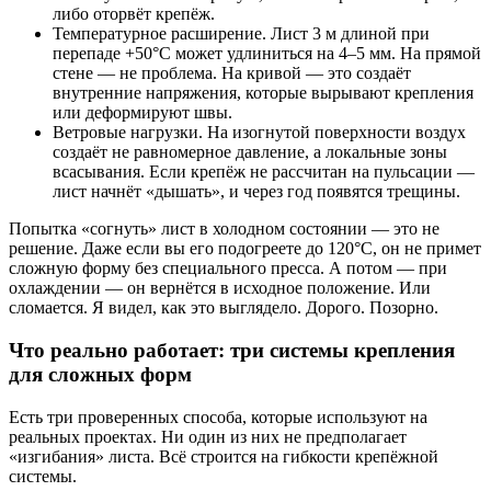
либо оторвёт крепёж.
Температурное расширение. Лист 3 м длиной при
перепаде +50°C может удлиниться на 4–5 мм. На прямой
стене — не проблема. На кривой — это создаёт
внутренние напряжения, которые вырывают крепления
или деформируют швы.
Ветровые нагрузки. На изогнутой поверхности воздух
создаёт не равномерное давление, а локальные зоны
всасывания. Если крепёж не рассчитан на пульсации —
лист начнёт «дышать», и через год появятся трещины.
Попытка «согнуть» лист в холодном состоянии — это не
решение. Даже если вы его подогреете до 120°C, он не примет
сложную форму без специального пресса. А потом — при
охлаждении — он вернётся в исходное положение. Или
сломается. Я видел, как это выглядело. Дорого. Позорно.
Что реально работает: три системы крепления
для сложных форм
Есть три проверенных способа, которые используют на
реальных проектах. Ни один из них не предполагает
«изгибания» листа. Всё строится на гибкости крепёжной
системы.