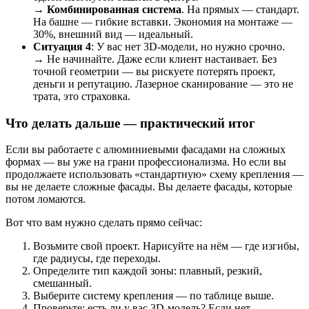
→
Комбинированная система
. На прямых — стандарт.
На башне — гибкие вставки. Экономия на монтаже —
30%, внешний вид — идеальный.
Ситуация 4
: У вас нет 3D-модели, но нужно срочно.
→ Не начинайте. Даже если клиент настаивает. Без
точной геометрии — вы рискуете потерять проект,
деньги и репутацию. Лазерное сканирование — это не
трата, это страховка.
Что делать дальше — практический итог
Если вы работаете с алюминиевыми фасадами на сложных
формах — вы уже на грани профессионализма. Но если вы
продолжаете использовать «стандартную» схему крепления —
вы не делаете сложные фасады. Вы делаете фасады, которые
потом ломаются.
Вот что вам нужно сделать прямо сейчас:
Возьмите свой проект. Нарисуйте на нём — где изгибы,
где радиусы, где переходы.
Определите тип каждой зоны: плавный, резкий,
смешанный.
Выберите систему крепления — по таблице выше.
Проверьте: есть ли у вас 3D-модель? Если нет —