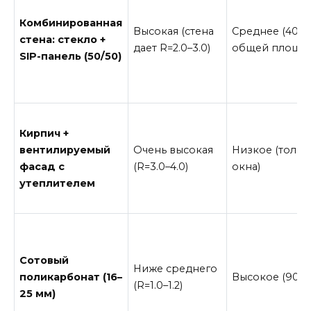
Комбинированная
Высокая (стена
Среднее (40–5
стена: стекло +
дает R=2.0–3.0)
общей площад
SIP-панель (50/50)
Кирпич +
вентилируемый
Очень высокая
Низкое (тольк
фасад с
(R=3.0–4.0)
окна)
утеплителем
Сотовый
Ниже среднего
поликарбонат (16–
Высокое (90%
(R=1.0–1.2)
25 мм)