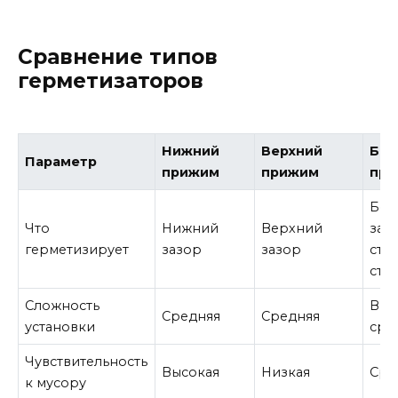
Сравнение типов
герметизаторов
Нижний
Верхний
Бок
Параметр
прижим
прижим
пр
Бок
Что
Нижний
Верхний
заз
герметизирует
зазор
зазор
сты
ств
Сложность
Вы
Средняя
Средняя
установки
сре
Чувствительность
Высокая
Низкая
Сре
к мусору