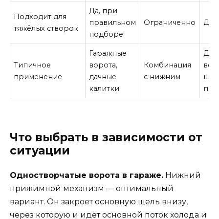
Да, при
Подходит для
правильном
Ограниченно
Да
тяжёлых створок
подборе
Гаражные
Дво
Типичное
ворота,
Комбинация
вор
применение
дачные
с нижним
шир
калитки
про
Что выбрать в зависимости от
ситуации
Одностворчатые ворота в гараже.
Нижний
прижимной механизм — оптимальный
вариант. Он закроет основную щель внизу,
через которую и идёт основной поток холода и