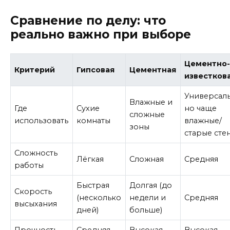
Сравнение по делу: что
реально важно при выборе
Цементно
Критерий
Гипсовая
Цементная
известков
Универсаль
Влажные и
Где
Сухие
но чаще
сложные
использовать
комнаты
влажные/
зоны
старые сте
Сложность
Лёгкая
Сложная
Средняя
работы
Быстрая
Долгая (до
Скорость
(несколько
недели и
Средняя
высыхания
дней)
больше)
Прочность
Средняя
Высокая
Высокая