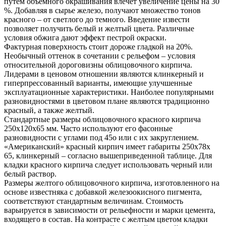
путем объемного окрашивания влечет увеличение цены на 30
%. Добавляя в сырье железо, получают множество тонов
красного – от светлого до темного. Введение извести
позволяет получить белый и желтый цвета. Различные
условия обжига дают эффект пестрой окраски.
Фактурная поверхность стоит дороже гладкой на 20%.
Необычный оттенок в сочетании с рельефом – условия
относительной дороговизны облицовочного кирпича.
Лидерами в ценовом отношении являются клинкерный и
гиперпрессованный варианты, имеющие улучшенные
эксплуатационные характеристики. Наиболее популярными
разновидностями в цветовом плане являются традиционно
красный, а также желтый.
Стандартные размеры облицовочного красного кирпича
250х120х65 мм. Часто используют его фасонные
разновидности с углами под 45о или с их закруглением.
«Американский» красный кирпич имеет габариты 250х78х
65, клинкерный – согласно вышеприведенной таблице. Для
кладки красного кирпича следует использовать черный или
белый раствор.
Размеры желтого облицовочного кирпича, изготовленного на
основе известняка с добавкой железоокисного пигмента,
соответствуют стандартным величинам. Стоимость
варьируется в зависимости от рельефности и марки цемента,
входящего в состав. На контрасте с желтым цветом кладки