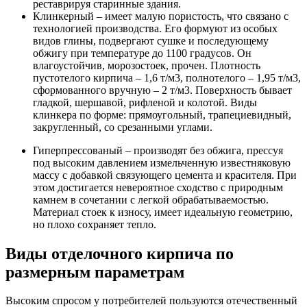
реставрируя старинные здания.
Клинкерный – имеет малую пористость, что связано с
технологией производства. Его формуют из особых
видов глины, подвергают сушке и последующему
обжигу при температуре до 1100 градусов. Он
влагоустойчив, морозостоек, прочен. Плотность
пустотелого кирпича – 1,6 т/м3, полнотелого – 1,95 т/м3,
сформованного вручную – 2 т/м3. Поверхность бывает
гладкой, шершавой, рифленой и колотой. Виды
клинкера по форме: прямоугольный, трапециевидный,
закругленный, со срезанными углами.
Гиперпрессованый – производят без обжига, прессуя
под высоким давлением измельченную известняковую
массу с добавкой связующего цемента и красителя. При
этом достигается невероятное сходство с природным
камнем в сочетании с легкой обрабатываемостью.
Материал стоек к износу, имеет идеальную геометрию,
но плохо сохраняет тепло.
Виды отделочного кирпича по
размерным параметрам
Высоким спросом у потребителей пользуются отечественный