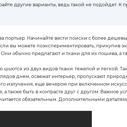
айте другие варианты, ведь такой не подойдет. К 
 портьер. Начинайте вести поиски с более дешевых
сли вы можете поэкспериментировать, прикупив экс
ни обычно предлагают и ткани для их пошива, а та
ю шьются из двух видов ткани: тяжелой и легкой. Та
глядов днем, освежат интерьер, пропускают природ
ого излучения, еще вечером при включенном искус
е, а также быть в контрасте друг с другом. Важное у
читается обязательным. Дополнительными деталями м