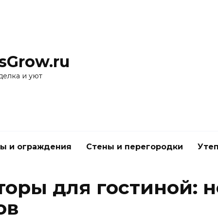
sGrow.ru
делка и уют
ы и ограждения
Стены и перегородки
Утеп
торы для гостиной: 
ов