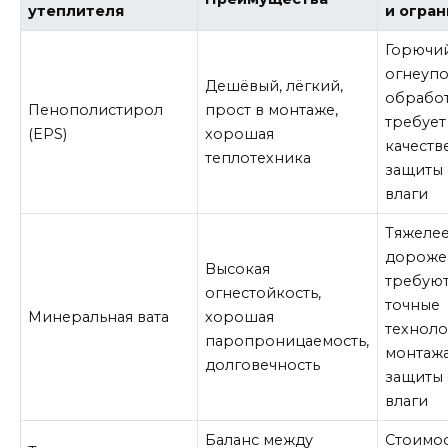
утеплителя
и огра
Горючи
огнеуп
Дешёвый, лёгкий,
обработ
Пенополистирол
прост в монтаже,
требует
(EPS)
хорошая
качеств
теплотехника
защиты 
влаги
Тяжелее
дороже
Высокая
требую
огнестойкость,
точные
Минеральная вата
хорошая
технол
паропроницаемость,
монтажа
долговечность
защиты 
влаги
Баланс между
Стоимо