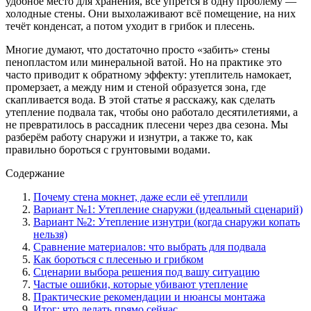
удобное место для хранения, всё упрётся в одну проблему —
холодные стены. Они выхолаживают всё помещение, на них
течёт конденсат, а потом уходит в грибок и плесень.
Многие думают, что достаточно просто «забить» стены
пенопластом или минеральной ватой. Но на практике это
часто приводит к обратному эффекту: утеплитель намокает,
промерзает, а между ним и стеной образуется зона, где
скапливается вода. В этой статье я расскажу, как сделать
утепление подвала так, чтобы оно работало десятилетиями, а
не превратилось в рассадник плесени через два сезона. Мы
разберём работу снаружи и изнутри, а также то, как
правильно бороться с грунтовыми водами.
Содержание
Почему стена мокнет, даже если её утеплили
Вариант №1: Утепление снаружи (идеальный сценарий)
Вариант №2: Утепление изнутри (когда снаружи копать
нельзя)
Сравнение материалов: что выбрать для подвала
Как бороться с плесенью и грибком
Сценарии выбора решения под вашу ситуацию
Частые ошибки, которые убивают утепление
Практические рекомендации и нюансы монтажа
Итог: что делать прямо сейчас