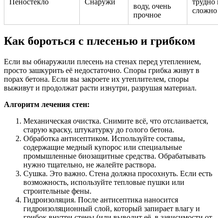
Пеностекло
Снаружи
трудно 
воду, очень
сложно 
прочное
Как бороться с плесенью и грибком
Если вы обнаружили плесень на стенах перед утеплением,
просто зашкурить её недостаточно. Споры грибка живут в
порах бетона. Если вы закроете их утеплителем, споры
выживут и продолжат расти изнутри, разрушая материал.
Алгоритм лечения стен:
Механическая очистка. Снимите всё, что отслаивается,
старую краску, штукатурку до голого бетона.
Обработка антисептиком. Используйте составы,
содержащие медный купорос или специальные
промышленные биозащитные средства. Обрабатывать
нужно тщательно, не жалейте раствора.
Сушка. Это важно. Стена должна просохнуть. Если есть
возможность, используйте тепловые пушки или
строительные фены.
Гидроизоляция. После антисептика наносится
гидроизоляционный слой, который запирает влагу и
грибок внутри стены (или выводит её, в зависимости от