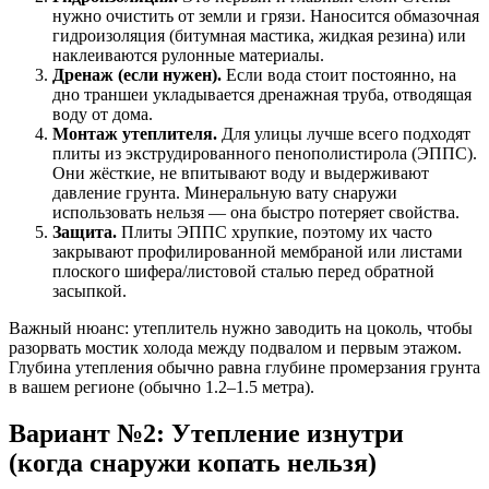
нужно очистить от земли и грязи. Наносится обмазочная
гидроизоляция (битумная мастика, жидкая резина) или
наклеиваются рулонные материалы.
Дренаж (если нужен).
Если вода стоит постоянно, на
дно траншеи укладывается дренажная труба, отводящая
воду от дома.
Монтаж утеплителя.
Для улицы лучше всего подходят
плиты из экструдированного пенополистирола (ЭППС).
Они жёсткие, не впитывают воду и выдерживают
давление грунта. Минеральную вату снаружи
использовать нельзя — она быстро потеряет свойства.
Защита.
Плиты ЭППС хрупкие, поэтому их часто
закрывают профилированной мембраной или листами
плоского шифера/листовой сталью перед обратной
засыпкой.
Важный нюанс: утеплитель нужно заводить на цоколь, чтобы
разорвать мостик холода между подвалом и первым этажом.
Глубина утепления обычно равна глубине промерзания грунта
в вашем регионе (обычно 1.2–1.5 метра).
Вариант №2: Утепление изнутри
(когда снаружи копать нельзя)