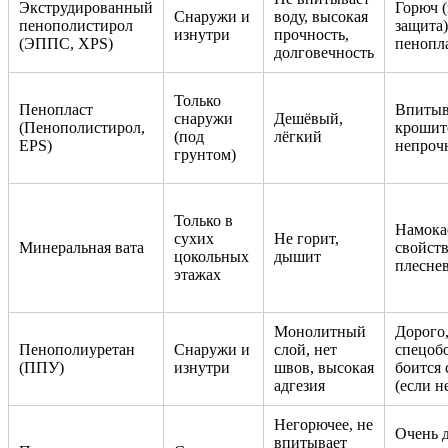
Экструдированный
Горюч 
Снаружи и
воду, высокая
пенополистирол
защита)
изнутри
прочность,
(ЭППС, XPS)
пенопл
долговечность
Только
Пенопласт
Впитыва
снаружи
Дешёвый,
(Пенополистирол,
крошит
(под
лёгкий
EPS)
непроч
грунтом)
Только в
Намокае
сухих
Не горит,
Минеральная вата
свойств
цокольных
дышит
плесне
этажах
Монолитный
Дорого,
Пенополиуретан
Снаружи и
слой, нет
спецоб
(ППУ)
изнутри
швов, высокая
боится 
адгезия
(если н
Негорючее, не
Очень д
впитывает