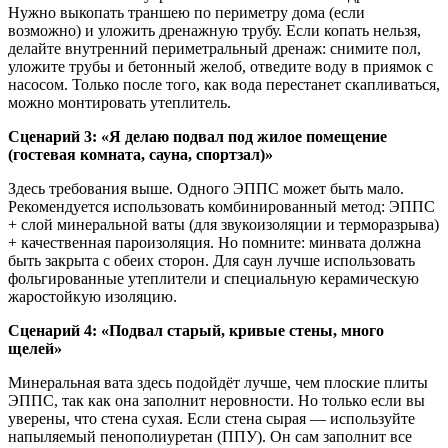
Нужно выкопать траншею по периметру дома (если
возможно) и уложить дренажную трубу. Если копать нельзя,
делайте внутренний периметральный дренаж: снимите пол,
уложите трубы и бетонный желоб, отведите воду в приямок с
насосом. Только после того, как вода перестанет скапливаться,
можно монтировать утеплитель.
Сценарий 3: «Я делаю подвал под жилое помещение
(гостевая комната, сауна, спортзал)»
Здесь требования выше. Одного ЭППС может быть мало.
Рекомендуется использовать комбинированный метод: ЭППС
+ слой минеральной ваты (для звукоизоляции и терморазрыва)
+ качественная пароизоляция. Но помните: минвата должна
быть закрыта с обеих сторон. Для саун лучше использовать
фольгированные утеплители и специальную керамическую
жаростойкую изоляцию.
Сценарий 4: «Подвал старый, кривые стены, много
щелей»
Минеральная вата здесь подойдёт лучше, чем плоские плиты
ЭППС, так как она заполнит неровности. Но только если вы
уверены, что стена сухая. Если стена сырая — используйте
напыляемый пенополиуретан (ППУ). Он сам заполнит все