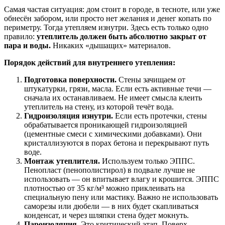
Самая частая ситуация: дом стоит в городе, в тесноте, или уже
обнесён забором, или просто нет желания и денег копать по
периметру. Тогда утепляем изнутри. Здесь есть только одно
правило:
утеплитель должен быть абсолютно закрыт от
пара и воды.
Никаких «дышащих» материалов.
Порядок действий для внутреннего утепления:
Подготовка поверхности.
Стены зачищаем от
штукатурки, грязи, масла. Если есть активные течи —
сначала их останавливаем. Не имеет смысла клеить
утеплитель на стену, из которой течёт вода.
Гидроизоляция изнутри.
Если есть протечки, стены
обрабатывается проникающей гидроизоляцией
(цементные смеси с химическими добавками). Они
кристаллизуются в порах бетона и перекрывают путь
воде.
Монтаж утеплителя.
Используем только ЭППС.
Пенопласт (пенополистирол) в подвале лучше не
использовать — он впитывает влагу и крошится. ЭППС
плотностью от 35 кг/м³ можно приклеивать на
специальную пену или мастику. Важно не использовать
саморезы или дюбели — в них будет скапливаться
конденсат, и через шляпки стена будет мокнуть.
Пароизоляция.
Это критический этап. Поверх