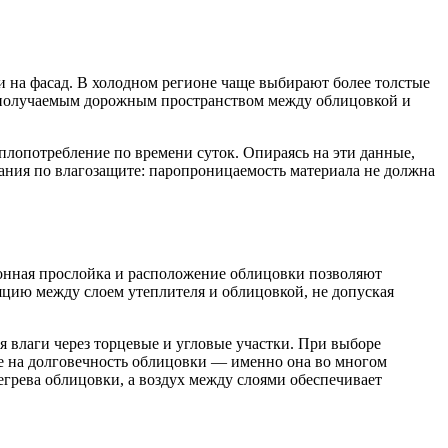
и на фасад. В холодном регионе чаще выбирают более толстые
 с получаемым дорожным пространством между облицовкой и
лопотребление по времени суток. Опираясь на эти данные,
ания по влагозащите: паропроницаемость материала не должна
ионная прослойка и расположение облицовки позволяют
яцию между слоем утеплителя и облицовкой, не допуская
 влаги через торцевые и угловые участки. При выборе
же на долговечность облицовки — именно она во многом
егрева облицовки, а воздух между слоями обеспечивает