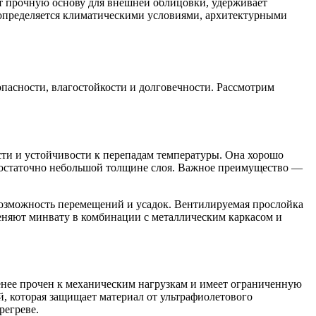
ёт прочную основу для внешней облицовки, удерживает
о определяется климатическими условиями, архитектурными
опасности, влагостойкости и долговечности. Рассмотрим
ти и устойчивости к перепадам температуры. Она хорошо
 достаточно небольшой толщине слоя. Важное преимущество —
возможность перемещений и усадок. Вентилируемая прослойка
еняют минвату в комбинации с металлическим каркасом и
нее прочен к механическим нагрузкам и имеет ограниченную
, которая защищает материал от ультрафиолетового
регреве.