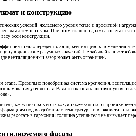
климат и конструкцию
тических условий, желаемого уровня тепла и проектной нагрузк
 перепадами температуры. При этом толщина должна сочетаться
 весу всей конструкции.
ффициент теплопередачи здания, вентиляцию в помещения и теп
щину в диапазоне разумных значений. Не забывайте про требов
, где вентиляционный зазор может быть ограничен.
ом этапе. Правильно подобранная система крепления, вентиляц
иск намокания утеплителя. Важно сохранять постоянную вентил
ода».
ля, качество швов и стыков, а также защита от проникновения
 деформациям под воздействием температуры и влажности, а так
лжны работать в гармонии: толщина утеплителя не вызывает пер
ентилируемого фасада