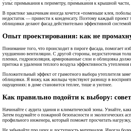
узлы: примыкания к периметру, примыкания к крышной части, у
В практике заказчикам иногда хочется «поменьше клея, поболь
недостаток — привести к конденсату. Поэтому каждый проект 
облицовки делают фасад действительно эффективной системой,
Опыт проектирования: как не промахн
Понимание того, что происходит в пироге фасада, помогает и
ухудшению вентиляции. С другой стороны, недостаточная то
пленки, гидроизоляция, армированные слои и облицовка должн
притока и удаления теплого воздуха эффективность утепления 
Положительный эффект от грамотного выбора утеплителя замет
облицовки. Я вижу, как жильцы чувствуют разницу в восприятии
ощущениях: в доме становится теплее, тише и уютнее.
Как правильно подойти к выбору: сов
Начинайте с аудита здания и климатической зоны. Узнайте, ка
Затем подумайте о пожарной безопасности и экологических ас
профильного инженера, который поможет просчитать нагрузку,
Не забывайте про цену и доступность материалов. Иногда бол