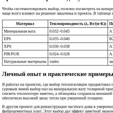
Чтобы систематизировать выбор, полезно посмотреть на конкр
чаще всего влияют на решение заказчика и проекта. В таблице
Материал
Теплопроводность (λ, Вт/(м·К))
П
Минеральная вата
0.032–0.045
A
EPS
0.035–0.040
B
XPS
0.030–0.038
A
PIR/PUR
0.024–0.028
A
Натуральные материалы
varies
за
Личный опыт и практические пример
Я работал на проектах, где выбор теплоизоляции продиктовал
суровым зимой выбор пал на минеральную вату толщиной прим
снизить теплопотери заметно, а облицовка сохранила внешний 
обеспечило высокий запас тепла при умеренной толщине.
В другом проекте для реконструкции частного дома в умеренн
фиброцементных плит. Этот выбор дал эффект заметной эконом