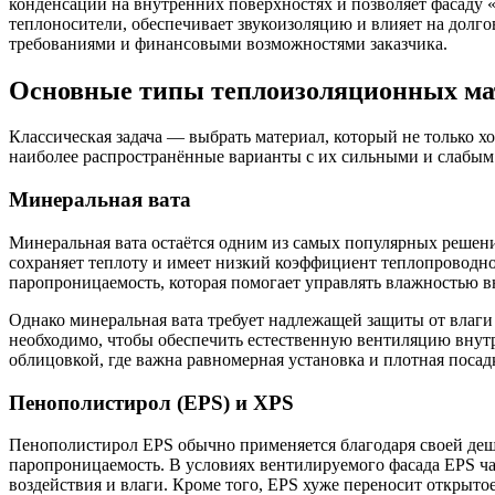
конденсации на внутренних поверхностях и позволяет фасаду «
теплоносители, обеспечивает звукоизоляцию и влияет на долг
требованиями и финансовыми возможностями заказчика.
Основные типы теплоизоляционных мат
Классическая задача — выбрать материал, который не только х
наиболее распространённые варианты с их сильными и слабым
Минеральная вата
Минеральная вата остаётся одним из самых популярных решен
сохраняет теплоту и имеет низкий коэффициент теплопроводн
паропроницаемость, которая помогает управлять влажностью в
Однако минеральная вата требует надлежащей защиты от влаги
необходимо, чтобы обеспечить естественную вентиляцию внутр
облицовкой, где важна равномерная установка и плотная посад
Пенополистирол (EPS) и XPS
Пенополистирол EPS обычно применяется благодаря своей деш
паропроницаемость. В условиях вентилируемого фасада EPS ч
воздействия и влаги. Кроме того, EPS хуже переносит открыто