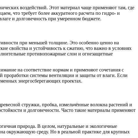
нических воздействий. Этот материал чаще применяют там, где
аем, что требует более аккуратного расчета по гидро- и
 влаге и долговечность при умеренном бюджете.
тивности при меньшей толщине. Это особенно ценно на
ие свойства и устойчивость к сжатию, что важно в условиях
ополнительные противопожарные слои и огнезащитные
имание на соответствие нормам и применяют сочетания с
й проработки системы вентиляции и защиты от влаги. Если
ременных энергосберегающих проектах.
ревесной стружки, пробка, измельчённые волокна растений и
остойкости и долговечности. Часто такие материалы применяют
огичная природа. В целом, натуральные и экологичные
я на окружающую среду. Но в реальной практике для крупных