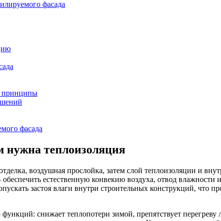
илируемого фасада
цию
сада
е принципы
ешений
емого фасада
м нужна теплоизоляция
отделка, воздушная прослойка, затем слой теплоизоляции и вн
 обеспечить естественную конвекию воздуха, отвод влажности и
опускать застоя влаги внутри строительных конструкций, что п
 функций: снижает теплопотери зимой, препятствует перегреву 