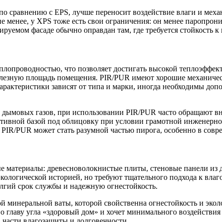
по сравнению с EPS, лучше переносит воздействие влаги и меха
 менее, у XPS тоже есть свои ограничения: он менее паропрониц
ируемом фасаде обычно оправдан там, где требуется стойкость к
плопроводностью, что позволяет достигать высокой теплоэффек
олезную площадь помещения. PIR/PUR имеют хорошие механическ
 характеристики зависят от типа и марки, иногда необходимы д
я дымовых газов, при использовании PIR/PUR часто обращают вн
тивной базой под облицовку при условии грамотной инженерно
, PIR/PUR может стать разумной частью пирога, особенно в сов
 материалы: древесноволокнистые плиты, стеновые панели из д
экологической историей, но требуют тщательного подхода к влаг
лгий срок службы и надежную огнестойкость.
й минеральной ваты, которой свойственна огнестойкость и экол
во главу угла «здоровый дом» и хочет минимального воздействи
 части влагозащиты и долговечности.