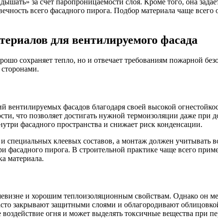
дышать» за счет паропроницаемости слоя. Кроме того, она зада
овечность всего фасадного пирога. Подбор материала чаще всег
ериалов для вентилируемого фасада
орошо сохраняет тепло, но и отвечает требованиям пожарной без
 сторонами.
ий вентилируемых фасадов благодаря своей высокой огнестойкос
ости, что позволяет достигать нужной термоизоляции даже при
нутри фасадного пространства и снижает риск конденсации.
 и специальных клеевых составов, а монтаж должен учитывать 
и фасадного пирога. В строительной практике чаще всего прим
ка материала.
евизне и хорошим теплоизоляционным свойствам. Однако он ме
асто закрывают защитными слоями и облагородивают облицовкой
е воздействие огня и может выделять токсичные вещества при пе