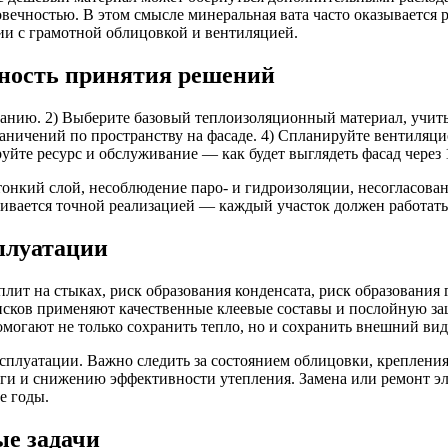
вечностью. В этом смысле минеральная вата часто оказывается 
ии с грамотной облицовкой и вентиляцией.
ьность принятия решений
данию. 2) Выберите базовый теплоизоляционный материал, учиты
аничений по пространству на фасаде. 4) Спланируйте вентиляци
уйте ресурс и обслуживание — как будет выглядеть фасад через 
тонкий слой, несоблюдение паро- и гидроизоляции, несогласов
ивается точной реализацией — каждый участок должен работать 
плуатации
плит на стыках, риск образования конденсата, риск образования
исков применяют качественные клеевые составы и послойную за
огают не только сохранить тепло, но и сохранить внешний вид 
ксплуатации. Важно следить за состоянием облицовки, креплен
ги и снижению эффективности утепления. Замена или ремонт эл
е годы.
ые задачи