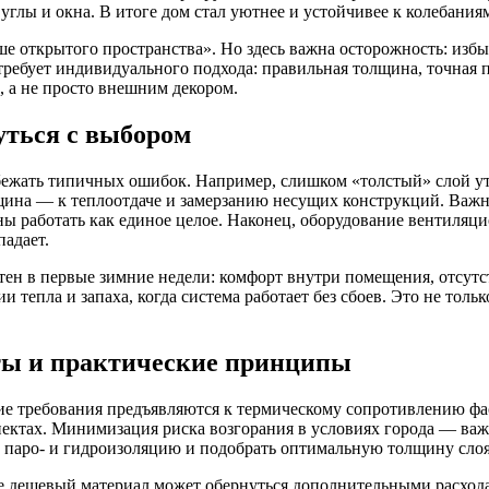
глы и окна. В итоге дом стал уютнее и устойчивее к колебания
ше открытого пространства». Но здесь важна осторожность: изб
требует индивидуального подхода: правильная толщина, точная 
 а не просто внешним декором.
уться с выбором
збежать типичных ошибок. Например, слишком «толстый» слой ут
лщина — к теплоотдаче и замерзанию несущих конструкций. Ва
ы работать как единое целое. Наконец, оборудование вентиляц
падает.
ен в первые зимние недели: комфорт внутри помещения, отсутс
 тепла и запаха, когда система работает без сбоев. Это не толь
еты и практические принципы
кие требования предъявляются к термическому сопротивлению фа
пектах. Минимизация риска возгорания в условиях города — важ
 паро- и гидроизоляцию и подобрать оптимальную толщину слоя
ее дешевый материал может обернуться дополнительными расхода