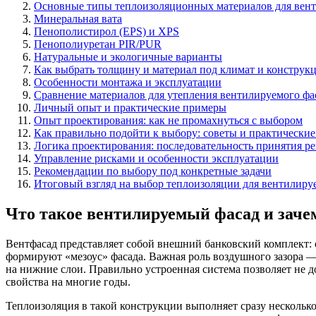
Основные типы теплоизоляционных материалов для вент
Минеральная вата
Пенополистирол (EPS) и XPS
Пенополиуретан PIR/PUR
Натуральные и экологичные варианты
Как выбрать толщину и материал под климат и конструк
Особенности монтажа и эксплуатации
Сравнение материалов для утепления вентилируемого фа
Личный опыт и практические примеры
Опыт проектирования: как не промахнуться с выбором
Как правильно подойти к выбору: советы и практически
Логика проектирования: последовательность принятия р
Управление рисками и особенности эксплуатации
Рекомендации по выбору под конкретные задачи
Итоговый взгляд на выбор теплоизоляции для вентилиру
Что такое вентилируемый фасад и заче
Вентфасад представляет собой внешний банковский комплект: 
формируют «мезоус» фасада. Важная роль воздушного зазора —
на нижние слои. Правильно устроенная система позволяет не д
свойства на многие годы.
Теплоизоляция в такой конструкции выполняет сразу несколько