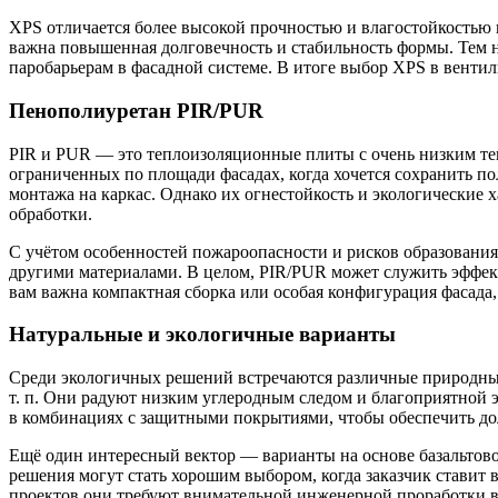
XPS отличается более высокой прочностью и влагостойкостью 
важна повышенная долговечность и стабильность формы. Тем не
паробарьерам в фасадной системе. В итоге выбор XPS в вентил
Пенополиуретан PIR/PUR
PIR и PUR — это теплоизоляционные плиты с очень низким те
ограниченных по площади фасадах, когда хочется сохранить п
монтажа на каркас. Однако их огнестойкость и экологические
обработки.
С учётом особенностей пожароопасности и рисков образовани
другими материалами. В целом, PIR/PUR может служить эффек
вам важна компактная сборка или особая конфигурация фасада
Натуральные и экологичные варианты
Среди экологичных решений встречаются различные природные
т. п. Они радуют низким углеродным следом и благоприятной 
в комбинациях с защитными покрытиями, чтобы обеспечить до
Ещё один интересный вектор — варианты на основе базальтово
решения могут стать хорошим выбором, когда заказчик ставит 
проектов они требуют внимательной инженерной проработки в