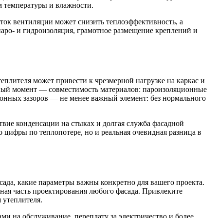
м температуры и влажности.
ыток вентиляции может снизить теплоэффективность, а
паро- и гидроизоляция, грамотное размещение креплений и
еплителя может привести к чрезмерной нагрузке на каркас и
жный момент — совместимость материалов: пароизоляционные
ионных зазоров — не менее важный элемент: без нормального
твие конденсации на стыках и долгая служба фасадной
ко цифры по теплопотере, но и реальная очевидная разница в
сада, какие параметры важны конкретно для вашего проекта.
ная часть проектирования любого фасада. Привлеките
 утеплителя.
ми на обслуживание, переплату за электричество и более