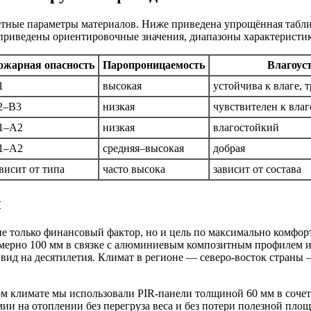
етные параметры материалов. Ниже приведена упрощённая табли
 приведены ориентировочные значения, диапазоны характеристик
ожарная опасность
Паропроницаемость
Влагоус
1
высокая
устойчива к влаге, 
2–B3
низкая
чувствителен к влаг
1–A2
низкая
влагостойкий
1–A2
средняя–высокая
добрая
висит от типа
часто высока
зависит от состава
ы
 не только финансовый фактор, но и цель по максимально комфо
ерно 100 мм в связке с алюминиевым композитным профилем и 
вид на десятилетия. Климат в регионе — северо-восток страны —
ом климате мы использовали PIR-панели толщиной 60 мм в соче
ии на отоплении без перегруза веса и без потери полезной пло