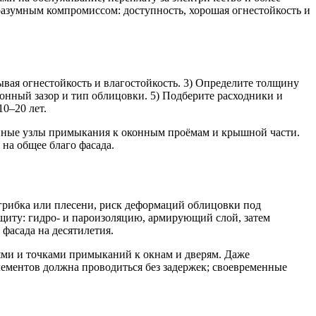
разумным компромиссом: доступность, хорошая огнестойкость и
вая огнестойкость и влагостойкость. 3) Определите толщину
онный зазор и тип облицовки. 5) Подберите расходники и
10–20 лет.
анные узлы примыкания к оконным проёмам и крышной части.
на общее благо фасада.
 грибка или плесени, риск деформаций облицовки под
щиту: гидро- и пароизоляцию, армирующий слой, затем
фасада на десятилетия.
иями и точками примыканий к окнам и дверям. Даже
ементов должна проводиться без задержек; своевременные