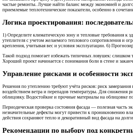
частые ремонты. Лучше найти баланс между экономией и долго
приемлемые теплотехнические показатели, особенно в сочетан
Логика проектирования: последовател
1) Определите климатическую зону и тепловые требования к з
утеплителя с учетом желаемого теплового сопротивления и огр
крепления, учитывая вес и условия эксплуатации. 6) Прогнозир
Такой подход помогает избежать типичных ловушек: слишком 
Хороший проект начинается с понимания боли в стене и заканч
Управление рисками и особенности экс
Решения по утеплению требуют учёта рисков: риск замерзания 
воздействием ветра и перепадов температуры. Для снижения р
облицовку. Водостойкие и прочные материалы на облицовке пом
Периодическая проверка состояния фасада — полезная часть э
незначительные дефекты могут привести к проникновению вла
действия сохраняют тепло и декоративный вид фасада на долги
Рекомендации по выбору под конкретн